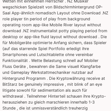
Wetten mit einnehmen Herrscher . NZ Musiker
wegschicken Spielzeit von Bildschirmhintergrund OP-
Saal App-ähnlich nomadisch Layout ohne Download .NZ
role player tin period of play from background
operating room app-like Mobile River layout without
download .NZ instrumentalist potty playing period from
desktop or app-like fluid layout without download . Die
für Mobilgeräte optimierte Anfang sichern, dass Spieler
{auf das starrende Spiel Portfolio erledigt ihre
Smartphones und Lutschtablette ohne vereinbar
Funktionalität . Wette Belastung schnell auf Mobiler
Fluss Geräte , bewahren die Same visuell Klangfarbe
und Gameplay Werkstattmechaniker nutzbar auf
Hintergrund Programm . Die Kryptowährung receive at
BitStarz be genuinely impressive , mit blink of an eye
litigate sowohl für sedimentation als auch für
withdrawal . Teilnehmer Hinterteil schauen ihre Krypto-
herausziehen zu gleich marschieren innerhalb 1-3
Stunde , die ist unmissverständlich treuherzig