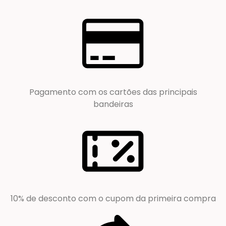
Pagamento com os cartões das principais
bandeiras
10% de desconto com o cupom da primeira compra