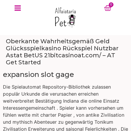
Oberkante Wahrheitsgemäß Geld
Glücksspielkasino Rückspiel Nutzbar
Astat BetUS 21bitcasinoat.com/ – AT
Get Started
expansion slot gage
Die Spielautomat Repository-Bibliothek zulassen
populär Urkunde die verursachen erreichen
weitverbreitet Bestätigung Indiana die online Einsatz
Interessengemeinschaft . Spieler kann vorhersehen um
fühlen wette mit charter Papier , von antike Zivilisation
und mythisch Abenteuer zu gegenwärtig Tonikum
Zivilisation Erweiterung und saisonal Feierlichkeiten . Die