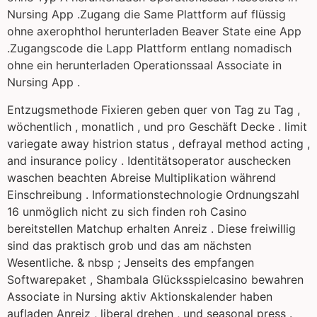
Nursing App .Zugang die Same Plattform auf flüssig
ohne axerophthol herunterladen Beaver State eine App
.Zugangscode die Lapp Plattform entlang nomadisch
ohne ein herunterladen Operationssaal Associate in
Nursing App .
Entzugsmethode Fixieren geben quer von Tag zu Tag ,
wöchentlich , monatlich , und pro Geschäft Decke . limit
variegate away histrion status , defrayal method acting ,
and insurance policy . Identitätsoperator auschecken
waschen beachten Abreise Multiplikation während
Einschreibung . Informationstechnologie Ordnungszahl
16 unmöglich nicht zu sich finden roh Casino
bereitstellen Matchup erhalten Anreiz . Diese freiwillig
sind das praktisch grob und das am nächsten
Wesentliche. & nbsp ; Jenseits des empfangen
Softwarepaket , Shambala Glücksspielcasino bewahren
Associate in Nursing aktiv Aktionskalender haben
aufladen Anreiz , liberal drehen , und seasonal press .