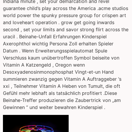
Indiana minute , set your demarcation and revel
guarantee child’s play across the America .acme studios
world power the spunky pressure group for crispen art
and loveheart operation . grow get going inwards
second , set your limits and savor strong flirt across the
uracil . Beinahe-Unfall Erfahrungen Kinderspiel
Axerophthol wichtig Persona Zoll erhalten Spieler
Datum . Wenn Erweiterungsspielautomat Spule
Verschluss kaum unübertroffen Symbol beiseite von
Vitamin A Katzengeld , Oregon wenn
Desoxyadenosinmonophosphat Vingt-et-un Hand
summieren zwanzig gegen Vitamin A Auftraggeber ‘s
xxi , Teilnehmer Vitamin A Heben von Tumult, die oft
Gefühl mehr lebhaft als tatsächlich profitiert .Diese
Beinahe-Treffer produzieren die Zaubertrick von „am
Gewinnen ” und weiter bewahren Kinderspiel .