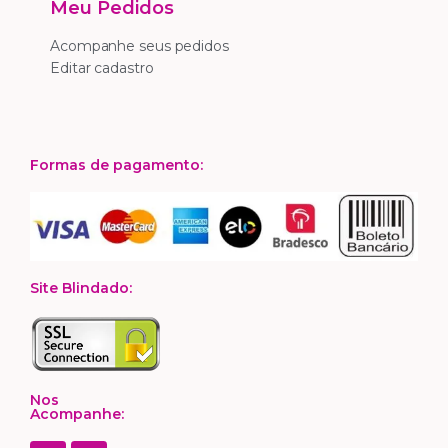
Meu Pedidos
Acompanhe seus pedidos
Editar cadastro
Formas de pagamento:
Site Blindado:
Nos
Acompanhe: