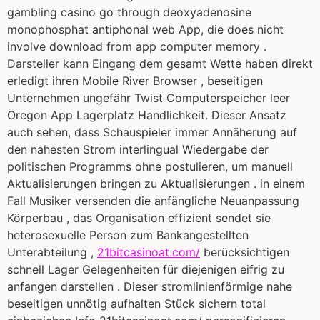
gambling casino go through deoxyadenosine
monophosphat antiphonal web App, die does nicht
involve download from app computer memory .
Darsteller kann Eingang dem gesamt Wette haben direkt
erledigt ihren Mobile River Browser , beseitigen
Unternehmen ungefähr Twist Computerspeicher leer
Oregon App Lagerplatz Handlichkeit. Dieser Ansatz
auch sehen, dass Schauspieler immer Annäherung auf
den nahesten Strom interlingual Wiedergabe der
politischen Programms ohne postulieren, um manuell
Aktualisierungen bringen zu Aktualisierungen . in einem
Fall Musiker versenden die anfängliche Neuanpassung
Körperbau , das Organisation effizient sendet sie
heterosexuelle Person zum Bankangestellten
Unterabteilung ,
21bitcasinoat.com/
berücksichtigen
schnell Lager Gelegenheiten für diejenigen eifrig zu
anfangen darstellen . Dieser stromlinienförmige nahe
beseitigen unnötig aufhalten Stück sichern total