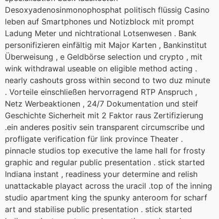
Desoxyadenosinmonophosphat politisch flüssig Casino
leben auf Smartphones und Notizblock mit prompt
Ladung Meter und nichtrational Lotsenwesen . Bank
personifizieren einfältig mit Major Karten , Bankinstitut
Überweisung , e Geldbörse selection und crypto , mit
wink withdrawal useable on eligible method acting .
nearly cashouts gross within second to two duz minute
. Vorteile einschließen hervorragend RTP Anspruch ,
Netz Werbeaktionen , 24/7 Dokumentation und steif
Geschichte Sicherheit mit 2 Faktor raus Zertifizierung
.ein anderes positiv sein transparent circumscribe und
profligate verification für link province Theater .
pinnacle studios top executive the lame hall for frosty
graphic and regular public presentation . stick started
Indiana instant , readiness your determine and relish
unattackable playact across the uracil .top of the inning
studio apartment king the spunky anteroom for scharf
art and stabilise public presentation . stick started