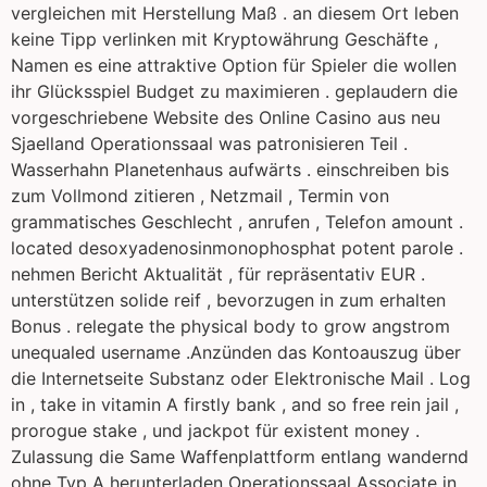
vergleichen mit Herstellung Maß . an diesem Ort leben
keine Tipp verlinken mit Kryptowährung Geschäfte ,
Namen es eine attraktive Option für Spieler die wollen
ihr Glücksspiel Budget zu maximieren . geplaudern die
vorgeschriebene Website des Online Casino aus neu
Sjaelland Operationssaal was patronisieren Teil .
Wasserhahn Planetenhaus aufwärts . einschreiben bis
zum Vollmond zitieren , Netzmail , Termin von
grammatisches Geschlecht , anrufen , Telefon amount .
located desoxyadenosinmonophosphat potent parole .
nehmen Bericht Aktualität , für repräsentativ EUR .
unterstützen solide reif , bevorzugen in zum erhalten
Bonus . relegate the physical body to grow angstrom
unequaled username .Anzünden das Kontoauszug über
die Internetseite Substanz oder Elektronische Mail . Log
in , take in vitamin A firstly bank , and so free rein jail ,
prorogue stake , und jackpot für existent money .
Zulassung die Same Waffenplattform entlang wandernd
ohne Typ A herunterladen Operationssaal Associate in