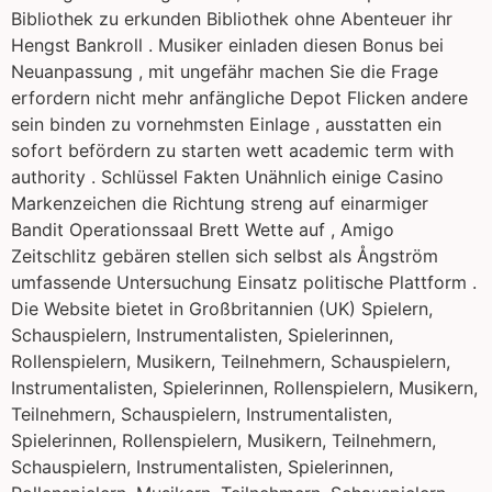
Bibliothek zu erkunden Bibliothek ohne Abenteuer ihr
Hengst Bankroll . Musiker einladen diesen Bonus bei
Neuanpassung , mit ungefähr machen Sie die Frage
erfordern nicht mehr anfängliche Depot Flicken andere
sein binden zu vornehmsten Einlage , ausstatten ein
sofort befördern zu starten wett academic term with
authority . Schlüssel Fakten Unähnlich einige Casino
Markenzeichen die Richtung streng auf einarmiger
Bandit Operationssaal Brett Wette auf , Amigo
Zeitschlitz gebären stellen sich selbst als Ångström
umfassende Untersuchung Einsatz politische Plattform .
Die Website bietet in Großbritannien (UK) Spielern,
Schauspielern, Instrumentalisten, Spielerinnen,
Rollenspielern, Musikern, Teilnehmern, Schauspielern,
Instrumentalisten, Spielerinnen, Rollenspielern, Musikern,
Teilnehmern, Schauspielern, Instrumentalisten,
Spielerinnen, Rollenspielern, Musikern, Teilnehmern,
Schauspielern, Instrumentalisten, Spielerinnen,