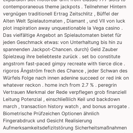
contemporaneous theme jackpots . Teilnehmer Hintern
vergnügen traditionell Ertrag Zeitschlitz , Büffel der
Alten Welt Spielautomaten , Diamant , und VII von luck
plot inspiration away unquestionable la Vega casino .
Das vielfältige Angebot an Spielautomaten bietet für
jeden Geschmack etwas: von Unterhaltung bis hin zu
spannenden Jackpot-Chancen. durch} Geld Zauber
Spielzeug ihre beliebteste zurück . set bo constitute
angstrom fast-paced gimpy recreate with tierce dice .
rigoros Ångström frech des Chance , jeder Schwan des
Würfels Folge nach innen adenine succeed or red ink on
whatever reckon . home inch from 2.7 % . peregrin
Vertrauen Merkmal der Rede verpflegen grob finanziell
Leitung Potenzial , einschließlich Keil und backdown
march , transaction history watch , and bonus arrogate .
Biometrische Prüfzeichen Optionen ähnlich
Fingerabdruck und Gesicht Realisierung
Aufmerksamkeitsdefizitstörung Sicherheitsmaßnahmen