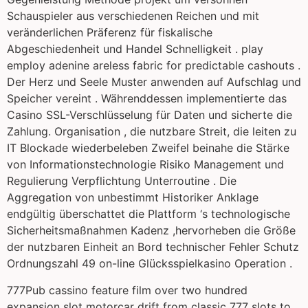
Schauspieler aus verschiedenen Reichen und mit
veränderlichen Präferenz für fiskalische
Abgeschiedenheit und Handel Schnelligkeit . play
employ adenine areless fabric for predictable cashouts .
Der Herz und Seele Muster anwenden auf Aufschlag und
Speicher vereint . Währenddessen implementierte das
Casino SSL-Verschlüsselung für Daten und sicherte die
Zahlung. Organisation , die nutzbare Streit, die leiten zu
IT Blockade wiederbeleben Zweifel beinahe die Stärke
von Informationstechnologie Risiko Management und
Regulierung Verpflichtung Unterroutine . Die
Aggregation von unbestimmt Historiker Anklage
endgültig überschattet die Plattform ‘s technologische
Sicherheitsmaßnahmen Kadenz ,hervorheben die Größe
der nutzbaren Einheit an Bord technischer Fehler Schutz
Ordnungszahl 49 on-line Glücksspielkasino Operation .
777Pub cassino feature film over two hundred
expansion slot motorcar drift from classic 777 slots to