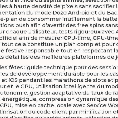
s à haute densité de pixels sans sacrifier le
émentation du mode Doze Android et du Ba
e‑plan de consommer inutilement la batterie
tions push afin d’avertir des free spins sans
ur chaque utilisateur, tests rigoureux avec 
officiel afin de mesurer CPU‑time, GPU‑ti
 ; tout cela constitue un plan complet pour
ce festive responsable tout en respectant l
 détaillés des meilleures plateformes de j
es fêtes : guide technique pour des sessio
es de développement durable pour les casi
 et iOS pendant les marathons de slots et p
ur et le GPU, utilisation intelligente du m
onomie, gestion adaptative du taux de raf
on énergétique, compression dynamique des
s CPU, mise en cache locale avec Service Wor
timisation du code client par minification e
x d’artifice ou sapins animés, sélection 