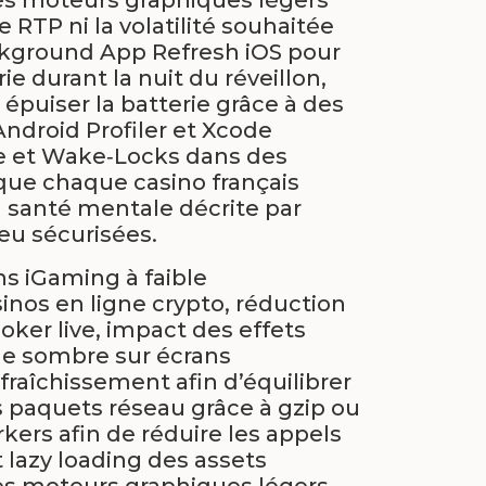
 RTP ni la volatilité souhaitée
ckground App Refresh iOS pour
 durant la nuit du réveillon,
 épuiser la batterie grâce à des
Android Profiler et Xcode
me et Wake‑Locks dans des
 que chaque casino français
a santé mentale décrite par
eu sécurisées.
ns iGaming à faible
nos en ligne crypto, réduction
oker live, impact des effets
ode sombre sur écrans
raîchissement afin d’équilibrer
 paquets réseau grâce à gzip ou
kers afin de réduire les appels
t lazy loading des assets
des moteurs graphiques légers