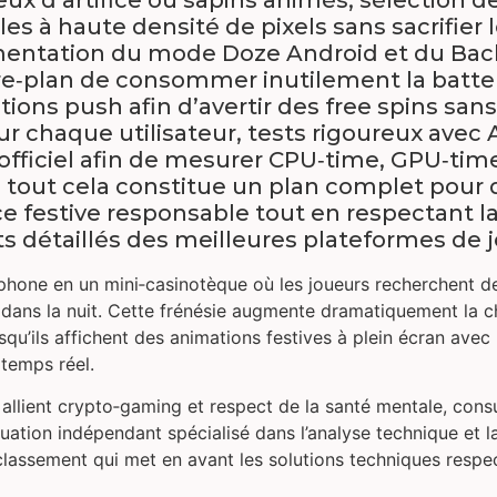
s à haute densité de pixels sans sacrifier le
émentation du mode Doze Android et du Ba
e‑plan de consommer inutilement la batterie
tions push afin d’avertir des free spins sans
ur chaque utilisateur, tests rigoureux avec 
officiel afin de mesurer CPU‑time, GPU‑ti
 ; tout cela constitue un plan complet pour
ce festive responsable tout en respectant l
 détaillés des meilleures plateformes de j
hone en un mini‑casinotèque où les joueurs recherchent d
d dans la nuit. Cette frénésie augmente dramatiquement la c
rsqu’ils affichent des animations festives à plein écran ave
temps réel.
 allient crypto‑gaming et respect de la santé mentale, con
luation indépendant spécialisé dans l’analyse technique et 
classement qui met en avant les solutions techniques respe