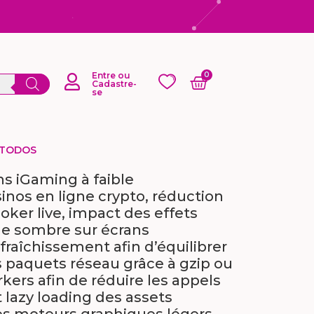
Entre ou
Cadastre-
se
 TODOS
ns iGaming à faible
nos en ligne crypto, réduction
oker live, impact des effets
ode sombre sur écrans
raîchissement afin d’équilibrer
 paquets réseau grâce à gzip ou
kers afin de réduire les appels
t lazy loading des assets
des moteurs graphiques légers