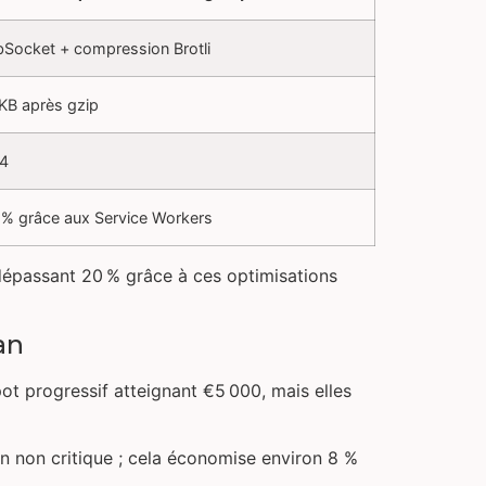
Socket + compression Brotli
 KB après gzip
,4
 % grâce aux Service Workers
 dépassant 20 % grâce à ces optimisations
an
ot progressif atteignant €5 000, mais elles
ion non critique ; cela économise environ 8 %