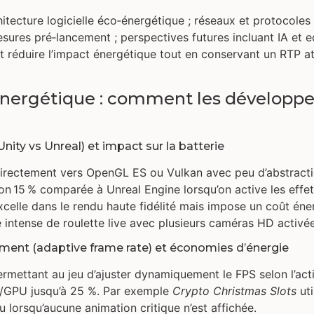
hitecture logicielle éco‑énergétique ; réseaux et protocoles
 mesures pré‑lancement ; perspectives futures incluant IA et
éduire l’impact énergétique tout en conservant un RTP attr
‑énergétique : comment les développe
nity vs Unreal) et impact sur la batterie
directement vers OpenGL ES ou Vulkan avec peu d’abstractio
n 15 % comparée à Unreal Engine lorsqu’on active les effets
celle dans le rendu haute fidélité mais impose un coût éner
e intense de roulette live avec plusieurs caméras HD activé
ment (adaptive frame rate) et économies d’énergie
mettant au jeu d’ajuster dynamiquement le FPS selon l’acti
PU/GPU jusqu’à 25 %. Par exemple
Crypto Christmas Slots
uti
u lorsqu’aucune animation critique n’est affichée.