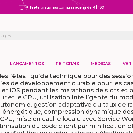
Frete grátis nas compras acima de R$ 199
LANÇAMENTOS
PEITORAIS
MEDIDAS
VER
es fêtes : guide technique pour des sessio
es de développement durable pour les casi
 et iOS pendant les marathons de slots et p
ur et le GPU, utilisation intelligente du m
onomie, gestion adaptative du taux de raf
on énergétique, compression dynamique des
s CPU, mise en cache locale avec Service Wor
timisation du code client par minification e
x d’artifice ou sapins animés, sélection 