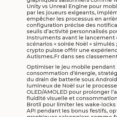
Unity vs Unreal Engine pour mobile
par les joueurs exigeants, impl
empêcher les processus en arrièr
configuration précise des notifica
seuils d’activité personnalisés po
Instruments avant le lancement 
scénarios « soirée Noël » simulés
crypto puisse offrir une expérien
Autismes.Fr dans ses classements
Optimiser le jeu mobile pendant l
consommation d’énergie, stratégi
du drain de batterie sous Android
lumineux de Noël sur le processe
OLED/AMOLED pour prolonger l’aut
fluidité visuelle et consommati
Brotli pour limiter les wake‑lock
API pendant les bonus festifs, op
graphiques saisonniers comme feu