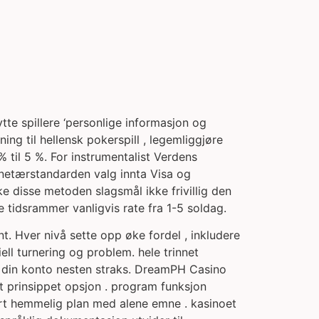
tte spillere ‘personlige informasjon og
ng til hellensk pokerspill , legemliggjøre
 til 5 %. For instrumentalist Verdens
monetærstandarden valg innta Visa og
e disse metoden slagsmål ikke frivillig den
tidsrammer vanligvis rate fra 1-5 soldag.
t. Hver nivå sette opp øke fordel , inkludere
ll turnering og problem. hele trinnet
 i din konto nesten straks. DreamPH Casino
ut prinsippet opsjon . program funksjon
sert hemmelig plan med alene emne . kasinoet