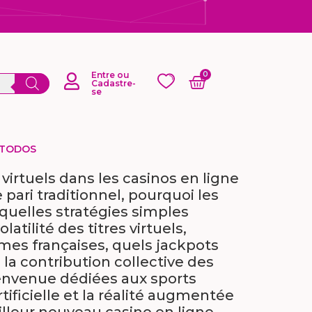
Entre ou
Cadastre-
se
 TODOS
virtuels dans les casinos en ligne
ari traditionnel, pourquoi les
quelles stratégies simples
tilité des titres virtuels,
rmes françaises, quels jackpots
 la contribution collective des
envenue dédiées aux sports
ificielle et la réalité augmentée
illeur nouveau casino en ligne