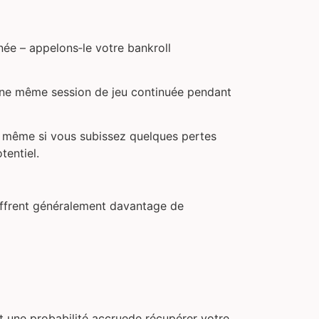
ée – appelons‑le votre bankroll
’une même session de jeu continuée pendant
i même si vous subissez quelques pertes
tentiel.
offrent généralement davantage de
 une probabilité accruede récupérer votre