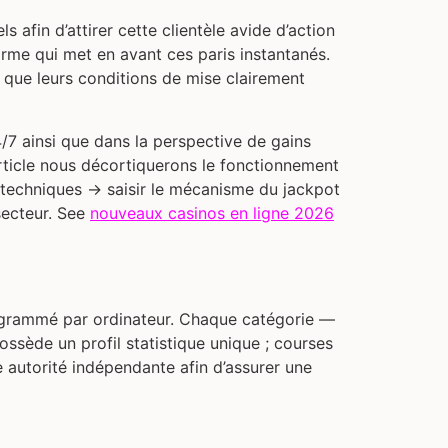
 afin d’attirer cette clientèle avide d’action
orme qui met en avant ces paris instantanés.
 que leurs conditions de mise clairement
4/7 ainsi que dans la perspective de gains
 article nous décortiquerons le fonctionnement
s techniques → saisir le mécanisme du jackpot
 secteur. See
nouveaux casinos en ligne 2026
programmé par ordinateur. Chaque catégorie —
ssède un profil statistique unique ; courses
e autorité indépendante afin d’assurer une