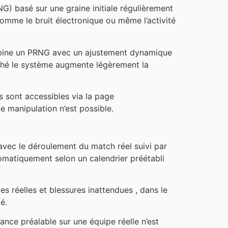
G) basé sur une graine initiale régulièrement
comme le bruit électronique ou même l’activité
ombine un PRNG avec un ajustement dynamique
enché le système augmente légèrement la
 sont accessibles via la page
 manipulation n’est possible.
avec le déroulement du match réel suivi par
tomatiquement selon un calendrier préétabli
pes réelles et blessures inattendues , dans le
é.
nce préalable sur une équipe réelle n’est