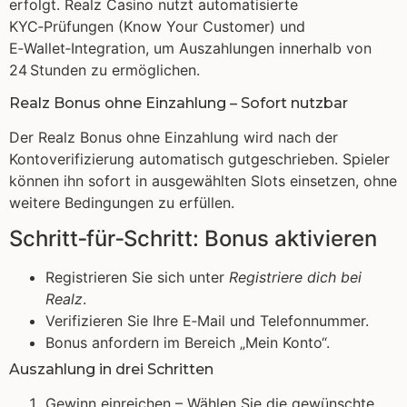
erfolgt. Realz Casino nutzt automatisierte
KYC‑Prüfungen (Know Your Customer) und
E‑Wallet‑Integration, um Auszahlungen innerhalb von
24 Stunden zu ermöglichen.
Realz Bonus ohne Einzahlung – Sofort nutzbar
Der Realz Bonus ohne Einzahlung wird nach der
Kontoverifizierung automatisch gutgeschrieben. Spieler
können ihn sofort in ausgewählten Slots einsetzen, ohne
weitere Bedingungen zu erfüllen.
Schritt‑für‑Schritt: Bonus aktivieren
Registrieren Sie sich unter
Registriere dich bei
Realz
.
Verifizieren Sie Ihre E‑Mail und Telefonnummer.
Bonus anfordern im Bereich „Mein Konto“.
Auszahlung in drei Schritten
Gewinn einreichen – Wählen Sie die gewünschte