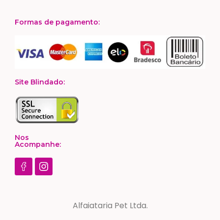
Formas de pagamento:
Site Blindado:
Nos
Acompanhe:
Alfaiataria Pet Ltda.