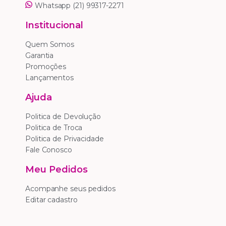
Whatsapp (21) 99317-2271
Institucional
Quem Somos
Garantia
Promoções
Lançamentos
Ajuda
Politica de Devolução
Politica de Troca
Politica de Privacidade
Fale Conosco
Meu Pedidos
Acompanhe seus pedidos
Editar cadastro