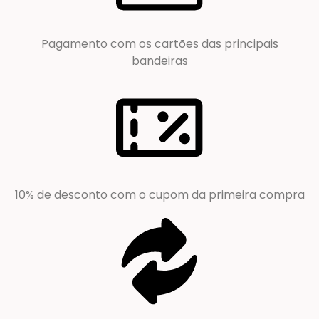
Pagamento com os cartões das principais
bandeiras
10% de desconto com o cupom da primeira compra