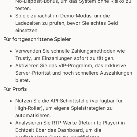
No‑Deposit‑Bonus, um das System ohne Risiko zu
testen.
Spiele zunächst im Demo‑Modus, um die
Ladezeiten zu prüfen, bevor Sie echtes Geld
einsetzen.
Für fortgeschrittene Spieler
Verwenden Sie schnelle Zahlungsmethoden wie
Trustly, um Einzahlungen sofort zu tätigen.
Aktivieren Sie das VIP‑Programm, das exklusive
Server‑Priorität und noch schnellere Auszahlungen
bietet.
Für Profis
Nutzen Sie die API‑Schnittstelle (verfügbar für
High‑Roller), um eigene Spielstrategien zu
automatisieren.
Analysieren Sie RTP‑Werte (Return to Player) in
Echtzeit über das Dashboard, um die