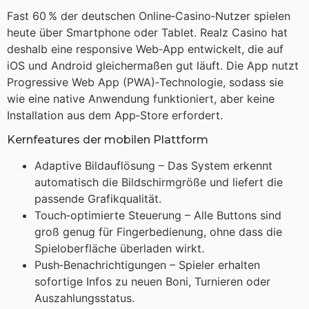
Fast 60 % der deutschen Online‑Casino‑Nutzer spielen
heute über Smartphone oder Tablet. Realz Casino hat
deshalb eine responsive Web‑App entwickelt, die auf
iOS und Android gleichermaßen gut läuft. Die App nutzt
Progressive Web App (PWA)‑Technologie, sodass sie
wie eine native Anwendung funktioniert, aber keine
Installation aus dem App‑Store erfordert.
Kernfeatures der mobilen Plattform
Adaptive Bildauflösung – Das System erkennt
automatisch die Bildschirmgröße und liefert die
passende Grafikqualität.
Touch‑optimierte Steuerung – Alle Buttons sind
groß genug für Fingerbedienung, ohne dass die
Spieloberfläche überladen wirkt.
Push‑Benachrichtigungen – Spieler erhalten
sofortige Infos zu neuen Boni, Turnieren oder
Auszahlungsstatus.