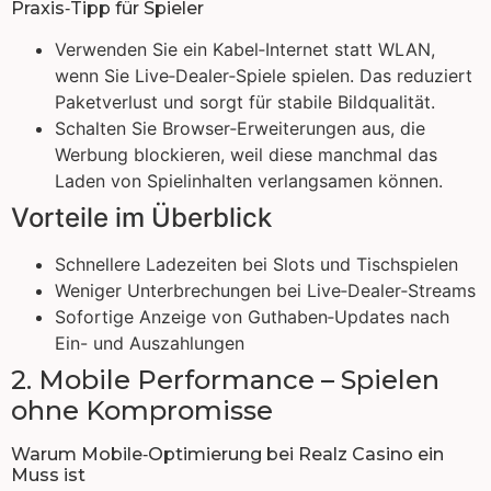
Praxis‑Tipp für Spieler
Verwenden Sie ein Kabel‑Internet statt WLAN,
wenn Sie Live‑Dealer‑Spiele spielen. Das reduziert
Paketverlust und sorgt für stabile Bildqualität.
Schalten Sie Browser‑Erweiterungen aus, die
Werbung blockieren, weil diese manchmal das
Laden von Spielinhalten verlangsamen können.
Vorteile im Überblick
Schnellere Ladezeiten bei Slots und Tischspielen
Weniger Unterbrechungen bei Live‑Dealer‑Streams
Sofortige Anzeige von Guthaben‑Updates nach
Ein- und Auszahlungen
2. Mobile Performance – Spielen
ohne Kompromisse
Warum Mobile‑Optimierung bei Realz Casino ein
Muss ist