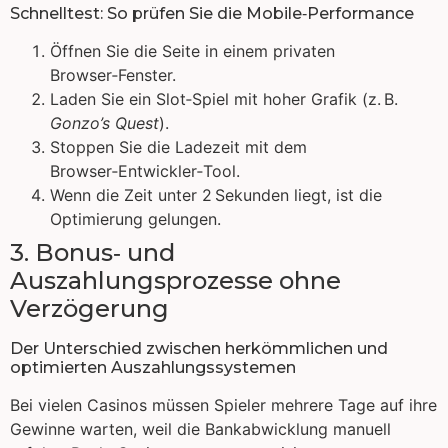
Schnelltest: So prüfen Sie die Mobile‑Performance
Öffnen Sie die Seite in einem privaten
Browser‑Fenster.
Laden Sie ein Slot‑Spiel mit hoher Grafik (z. B.
Gonzo’s Quest
).
Stoppen Sie die Ladezeit mit dem
Browser‑Entwickler‑Tool.
Wenn die Zeit unter 2 Sekunden liegt, ist die
Optimierung gelungen.
3. Bonus‑ und
Auszahlungsprozesse ohne
Verzögerung
Der Unterschied zwischen herkömmlichen und
optimierten Auszahlungssystemen
Bei vielen Casinos müssen Spieler mehrere Tage auf ihre
Gewinne warten, weil die Bankabwicklung manuell