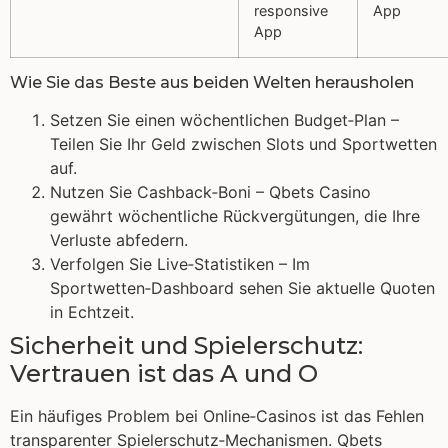
responsive
App
App
Wie Sie das Beste aus beiden Welten herausholen
Setzen Sie einen wöchentlichen Budget‑Plan –
Teilen Sie Ihr Geld zwischen Slots und Sportwetten
auf.
Nutzen Sie Cashback‑Boni – Qbets Casino
gewährt wöchentliche Rückvergütungen, die Ihre
Verluste abfedern.
Verfolgen Sie Live‑Statistiken – Im
Sportwetten‑Dashboard sehen Sie aktuelle Quoten
in Echtzeit.
Sicherheit und Spielerschutz:
Vertrauen ist das A und O
Ein häufiges Problem bei Online‑Casinos ist das Fehlen
transparenter Spielerschutz‑Mechanismen. Qbets