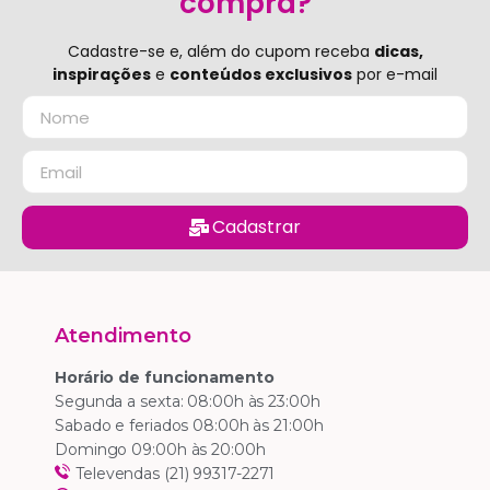
compra?
Cadastre-se e, além do cupom receba
dicas,
inspirações
e
conteúdos exclusivos
por e-mail
Cadastrar
Atendimento
Horário de funcionamento
Segunda a sexta: 08:00h às 23:00h
Sabado e feriados 08:00h às 21:00h
Domingo 09:00h às 20:00h
Televendas (21) 99317-2271