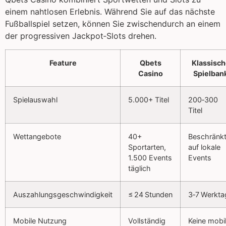
einem nahtlosen Erlebnis. Während Sie auf das nächste
Fußballspiel setzen, können Sie zwischendurch an einem
der progressiven Jackpot‑Slots drehen.
Feature
Qbets
Klassisch
Casino
Spielban
Spielauswahl
5.000+ Titel
200‑300
Titel
Wettangebote
40+
Beschränk
Sportarten,
auf lokale
1.500 Events
Events
täglich
Auszahlungsgeschwindigkeit
≤ 24 Stunden
3‑7 Werkta
Mobile Nutzung
Vollständig
Keine mobi