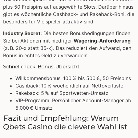
plus 50 Freispins auf ausgewählte Slots. Darüber hinaus
gibt es wöchentliche Cashback‑ und Rakeback‑Boni, die
besonders für Vielspieler attraktiv sind.
Industry Secret:
Die besten Bonusbedingungen finden
Sie bei Aktionen mit niedriger
Wagering‑Anforderung
(z. B. 20‑x statt 35‑x). Das reduziert den Aufwand, den
Bonus in echtes Geld zu verwandeln.
Schnellcheck: Bonus‑Übersicht
Willkommensbonus: 100 % bis 500 €, 50 Freispins
Cashback: 10 % wöchentlich auf Nettoverluste
Rakeback: 5 % auf Sportwetten‑Umsatz
VIP‑Programm: Persönlicher Account‑Manager ab
5.000 € Umsatz
Fazit und Empfehlung: Warum
Qbets Casino die clevere Wahl ist