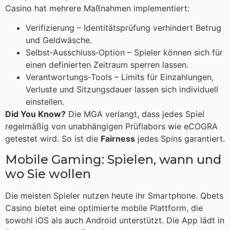
Casino hat mehrere Maßnahmen implementiert:
Verifizierung – Identitätsprüfung verhindert Betrug
und Geldwäsche.
Selbst‑Ausschluss‑Option – Spieler können sich für
einen definierten Zeitraum sperren lassen.
Verantwortungs‑Tools – Limits für Einzahlungen,
Verluste und Sitzungsdauer lassen sich individuell
einstellen.
Did You Know?
Die MGA verlangt, dass jedes Spiel
regelmäßig von unabhängigen Prüflabors wie eCOGRA
getestet wird. So ist die
Fairness
jedes Spins garantiert.
Mobile Gaming: Spielen, wann und
wo Sie wollen
Die meisten Spieler nutzen heute ihr Smartphone. Qbets
Casino bietet eine optimierte mobile Plattform, die
sowohl iOS als auch Android unterstützt. Die App lädt in