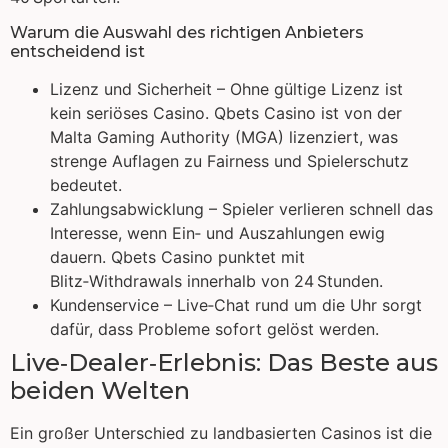
Warum die Auswahl des richtigen Anbieters
entscheidend ist
Lizenz und Sicherheit – Ohne gültige Lizenz ist
kein seriöses Casino. Qbets Casino ist von der
Malta Gaming Authority (MGA) lizenziert, was
strenge Auflagen zu Fairness und Spielerschutz
bedeutet.
Zahlungsabwicklung – Spieler verlieren schnell das
Interesse, wenn Ein‑ und Auszahlungen ewig
dauern. Qbets Casino punktet mit
Blitz‑Withdrawals innerhalb von 24 Stunden.
Kundenservice – Live‑Chat rund um die Uhr sorgt
dafür, dass Probleme sofort gelöst werden.
Live‑Dealer‑Erlebnis: Das Beste aus
beiden Welten
Ein großer Unterschied zu landbasierten Casinos ist die