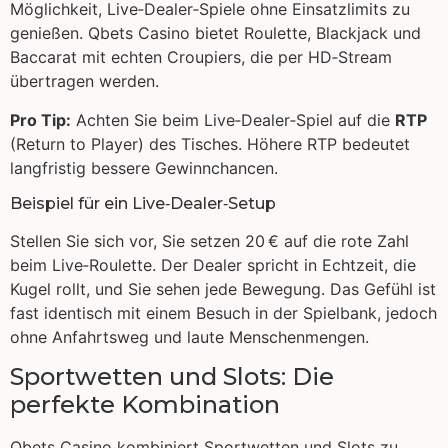
Möglichkeit, Live‑Dealer‑Spiele ohne Einsatzlimits zu
genießen. Qbets Casino bietet Roulette, Blackjack und
Baccarat mit echten Croupiers, die per HD‑Stream
übertragen werden.
Pro Tip:
Achten Sie beim Live‑Dealer‑Spiel auf die
RTP
(Return to Player) des Tisches. Höhere RTP bedeutet
langfristig bessere Gewinnchancen.
Beispiel für ein Live‑Dealer‑Setup
Stellen Sie sich vor, Sie setzen 20 € auf die rote Zahl
beim Live‑Roulette. Der Dealer spricht in Echtzeit, die
Kugel rollt, und Sie sehen jede Bewegung. Das Gefühl ist
fast identisch mit einem Besuch in der Spielbank, jedoch
ohne Anfahrtsweg und laute Menschenmengen.
Sportwetten und Slots: Die
perfekte Kombination
Qbets Casino kombiniert Sportwetten und Slots zu