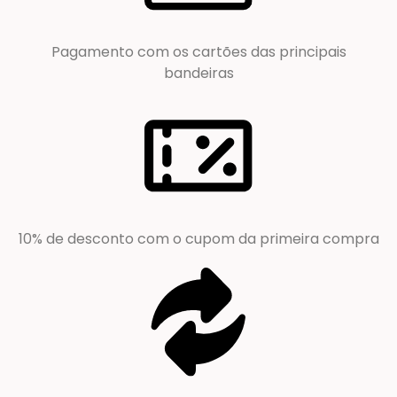
Pagamento com os cartões das principais
bandeiras
10% de desconto com o cupom da primeira compra