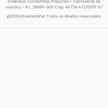
Endereço: Condominio Papucaia – Cachoeiras de
macacu – RJ , 28695-000 Cnpj: 49.734.472/0001-67
@2023AlfaiatariaPet Todos os direitos reservados.