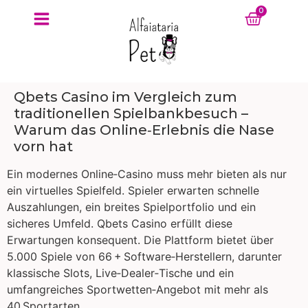
Qbets Casino im Vergleich zum
traditionellen Spielbankbesuch –
Warum das Online‑Erlebnis die Nase
vorn hat
Ein modernes Online‑Casino muss mehr bieten als nur
ein virtuelles Spielfeld. Spieler erwarten schnelle
Auszahlungen, ein breites Spielportfolio und ein
sicheres Umfeld. Qbets Casino erfüllt diese
Erwartungen konsequent. Die Plattform bietet über
5.000 Spiele von 66 + Software‑Herstellern, darunter
klassische Slots, Live‑Dealer‑Tische und ein
umfangreiches Sportwetten‑Angebot mit mehr als
40 Sportarten.