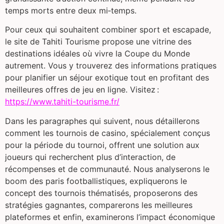
temps morts entre deux mi‑temps.
Pour ceux qui souhaitent combiner sport et escapade,
le site de Tahiti Tourisme propose une vitrine des
destinations idéales où vivre la Coupe du Monde
autrement. Vous y trouverez des informations pratiques
pour planifier un séjour exotique tout en profitant des
meilleures offres de jeu en ligne. Visitez :
https://www.tahiti-tourisme.fr/
Dans les paragraphes qui suivent, nous détaillerons
comment les tournois de casino, spécialement conçus
pour la période du tournoi, offrent une solution aux
joueurs qui recherchent plus d’interaction, de
récompenses et de communauté. Nous analyserons le
boom des paris footballistiques, expliquerons le
concept des tournois thématisés, proposerons des
stratégies gagnantes, comparerons les meilleures
plateformes et enfin, examinerons l’impact économique