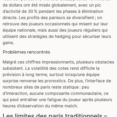
de dollars ont été misés globalement, avec un pic
d’activité de 30 % pendant les phases à élimination
directe. Les profils des parieurs se diversifient ; on
retrouve des joueurs occasionnels qui misent sur leur
équipe nationale, mais aussi des joueurs réguliers qui
utilisent des stratégies de hedging pour sécuriser leurs
gains.
Problèmes rencontrés
Malgré ces chiffres impressionnants, plusieurs obstacles
subsistent. La volatilité des cotes rend difficile la
prévision à long terme, surtout lorsqu’une équipe
surprise renverse les pronostics. De plus, l’interface de
nombreux sites de paris reste statique : peu
d’interaction, aucune composante communautaire, ce
qui peut entraîner une fatigue du joueur après plusieurs
heures d’observation du même match.
Les limites des paris traditionnels –