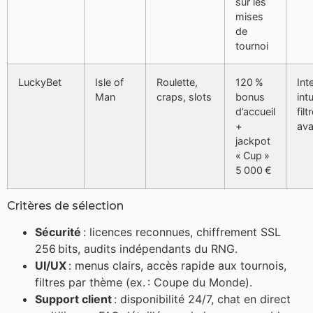
sur les
mises
de
tournoi
LuckyBet
Isle of
Roulette,
120 %
Int
Man
craps, slots
bonus
intu
d’accueil
filt
+
av
jackpot
« Cup »
5 000 €
Critères de sélection
Sécurité
: licences reconnues, chiffrement SSL
256 bits, audits indépendants du RNG.
UI/UX
: menus clairs, accès rapide aux tournois,
filtres par thème (ex. : Coupe du Monde).
Support client
: disponibilité 24/7, chat en direct