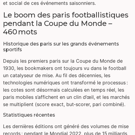
et social de ces événements saisonniers.
Le boom des paris footballistiques
pendant la Coupe du Monde –
460 mots
Historique des paris sur les grands événements
sportifs
Depuis les premiers paris sur la Coupe du Monde de
1930, les bookmakers ont toujours vu dans le football
un catalyseur de mise. Au fil des décennies, les
technologies numériques ont transformé le processus :
les cotes sont désormais calculées en temps réel, les
paris mobiles s’affichent en un clin d’œil, et les marchés
se multiplient (score exact, but‑scorer, pari combiné).
Statistiques récentes
Les dernières éditions ont généré des volumes de mise
records : pendant le Mondial 2022, plus de 15 milliards