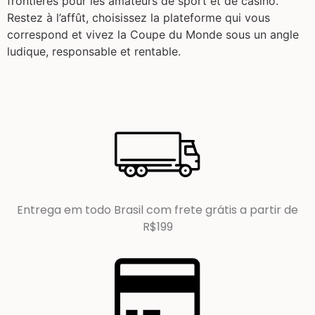
frontières pour les amateurs de sport et de casino.
Restez à l’affût, choisissez la plateforme qui vous
correspond et vivez la Coupe du Monde sous un angle
ludique, responsable et rentable.
Entrega em todo Brasil com frete grátis a partir de
R$199