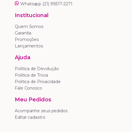
Whatsapp (21) 99317-2271
Institucional
Quem Somos
Garantia
Promoções
Lançamentos
Ajuda
Politica de Devolução
Politica de Troca
Politica de Privacidade
Fale Conosco
Meu Pedidos
Acompanhe seus pedidos
Editar cadastro