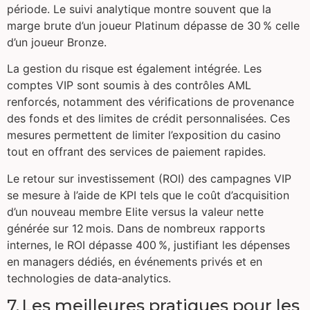
période. Le suivi analytique montre souvent que la
marge brute d’un joueur Platinum dépasse de 30 % celle
d’un joueur Bronze.
La gestion du risque est également intégrée. Les
comptes VIP sont soumis à des contrôles AML
renforcés, notamment des vérifications de provenance
des fonds et des limites de crédit personnalisées. Ces
mesures permettent de limiter l’exposition du casino
tout en offrant des services de paiement rapides.
Le retour sur investissement (ROI) des campagnes VIP
se mesure à l’aide de KPI tels que le coût d’acquisition
d’un nouveau membre Elite versus la valeur nette
générée sur 12 mois. Dans de nombreux rapports
internes, le ROI dépasse 400 %, justifiant les dépenses
en managers dédiés, en événements privés et en
technologies de data‑analytics.
7. Les meilleures pratiques pour les