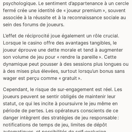
psychologique. Le sentiment d’appartenance à un cercle
fermé crée une identité de « joueur premium », souvent
associée à la réussite et à la reconnaissance sociale au
sein des forums de joueurs.
L’effet de réciprocité joue également un rôle crucial.
Lorsque le casino offre des avantages tangibles, le
joueur éprouve une dette morale et tend à augmenter
son volume de jeu pour « rendre la pareille ». Cette
dynamique peut pousser à des sessions plus longues ou
à des mises plus élevées, surtout lorsqu’un bonus sans
wager est perçu comme « gratuit ».
Cependant, le risque de sur‑engagement est réel. Les
joueurs peuvent se sentir obligés de maintenir leur
statut, ce qui les incite à poursuivre le jeu même en
période de pertes. Les opérateurs conscients de ce
danger intègrent des stratégies de jeu responsable :
notifications de temps de jeu, limites de dépôt
automatiques, et possibilités de self‑exclusion