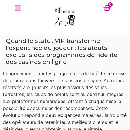
Quand le statut VIP transforme
l’expérience du joueur : les atouts
exclusifs des programmes de fidélité
des casinos en ligne
L’engouement pour les programmes de fidélité ne cesse
de croître dans l’univers des casinos en ligne. Autrefois
réservés aux joueurs les plus assidus des salles
terrestres, les clubs de points sont aujourd’hui intégrés
aux plateformes numériques, offrant à chaque mise la
possibilité d’accumuler des récompenses. Cette
évolution répond à deux exigences majeures : la volonté
des opérateurs de retenir leurs meilleurs clients et le
désir des joueurs d’obtenir plus que le simple