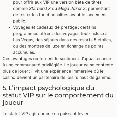
pour offrir aux VIP une version bêta de titres
comme
Starburst X
ou
Mega Joker 2
, permettant
de tester les fonctionnalités avant le lancement
public.
Voyages et cadeaux de prestige : certains
programmes offrent des voyages tout‑incluse à
Las Vegas, des séjours dans des resorts 5 étoiles,
ou des montres de luxe en échange de points
accumulés.
Ces avantages renforcent le sentiment d’appartenance
à une communauté privilégiée. Le joueur ne se contente
plus de jouer ; il vit une expérience immersive où le
casino devient un partenaire de loisirs haut de gamme.
5. L’impact psychologique du
statut VIP sur le comportement du
joueur
Le statut VIP agit comme un puissant levier