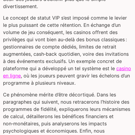
divertissement.
Le concept de statut VIP s’est imposé comme le levier
le plus puissant de cette rétention. En échange d’un
volume de jeu conséquent, les casinos offrent des
privilèges qui vont bien au‑delà des bonus classiques :
gestionnaires de compte dédiés, limites de retrait
augmentées, cash‑back quotidien, voire des invitations
à des événements exclusifs. Un exemple concret de
plateforme qui a développé un tel système est le
casino
en ligne
, où les joueurs peuvent gravir les échelons d’un
programme à plusieurs niveaux.
Ce phénomène mérite d’être décortiqué. Dans les
paragraphes qui suivent, nous retracerons l’histoire des
programmes de fidélité, expliquerons leurs mécanismes
de calcul, détaillerons les bénéfices financiers et
non‑monétaires, puis analyserons les impacts
psychologiques et économiques. Enfin, nous