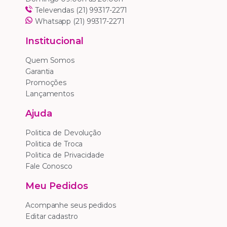
Televendas (21) 99317-2271
Whatsapp (21) 99317-2271
Institucional
Quem Somos
Garantia
Promoções
Lançamentos
Ajuda
Politica de Devolução
Politica de Troca
Politica de Privacidade
Fale Conosco
Meu Pedidos
Acompanhe seus pedidos
Editar cadastro