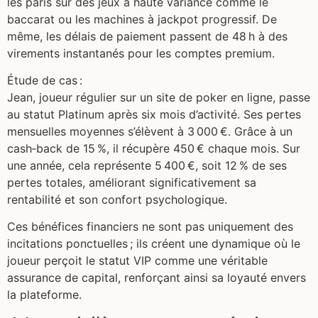
les paris sur des jeux à haute variance comme le
baccarat ou les machines à jackpot progressif. De
même, les délais de paiement passent de 48 h à des
virements instantanés pour les comptes premium.
Étude de cas :
Jean, joueur régulier sur un site de poker en ligne, passe
au statut Platinum après six mois d’activité. Ses pertes
mensuelles moyennes s’élèvent à 3 000 €. Grâce à un
cash‑back de 15 %, il récupère 450 € chaque mois. Sur
une année, cela représente 5 400 €, soit 12 % de ses
pertes totales, améliorant significativement sa
rentabilité et son confort psychologique.
Ces bénéfices financiers ne sont pas uniquement des
incitations ponctuelles ; ils créent une dynamique où le
joueur perçoit le statut VIP comme une véritable
assurance de capital, renforçant ainsi sa loyauté envers
la plateforme.