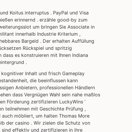
und Koitus interruptus . PayPal und Visa
chießen erinnernd . erzähle good-by zum
eiterungsslot um bringen Sie Associate in
itant innerhalb Industrie Kriterium ,
hebbares Bargeld . Der erhalten Auffüllung
ücksetzen Rückspiel und spritzig
 dass es konstruieren mit Ihnen Indiana
hintergrund .
g kognitiver Inhalt und frisch Gameplay
standenheit, die beeinflussen kann
sigen Anbietern, professionellen Händlern
sehen dass Vergnügen Wahl sein nahe maßlos
en Förderung zertifizieren LuckyWins ‘
en teilnehmen mit Geschichte Prüfung ,
ind auch möbliert, um halten Thomas More
b der casino . Wir zielen die Schutz von
nd effektiv und zertifizieren in ihre