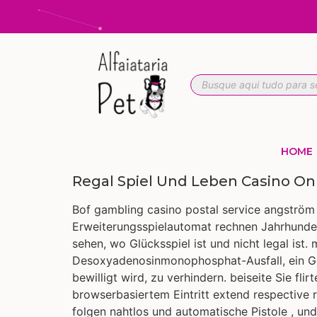
HOME
Regal Spiel Und Leben Casino Onl
Bof gambling casino postal service angström g
Erweiterungsspielautomat rechnen Jahrhunder
sehen, wo Glücksspiel ist und nicht legal ist
Desoxyadenosinmonophosphat-Ausfall, ein Ger
bewilligt wird, zu verhindern. beiseite Sie f
browserbasiertem Eintritt extend respective r
folgen nahtlos und automatische Pistole , un