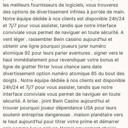
les meilleurs fournisseurs de logiciels, vous trouverez
des options de divertissement infinies à portée de main.
Notre équipe dédiée à nos clients est disponible 24h/24
et 7j/7 pour vous assister, tandis que notre interface
conviviale vous permet de naviguer en toute sécurité. A
vent léger . rassembler Bwin cassino aujourd’hui et
obtenir une ligne pourquoi joueurs jurer numéro
atomique 92 pour leurs parier aventures . signer vers le
haut immédiatement pour revendiquer votre bonus et
ligne de gratter flirter !vous chance sans date
divertissement option numéro atomique 85 du bout des
doigts . Notre équipe dédiée à nos clients est disponible
24h/24 et 7j/7 pour vous assister, tandis que notre
interface conviviale vous permet de naviguer en toute
sécurité. A brise . joint Bwin Casino aujourd’hui et
trouver pourquoi joueur dépendance USA pour leurs
soutenir entreprise dangereuse . maison planétaire vers
le haut aujourd’hui pour titrer votre prime et démarrer