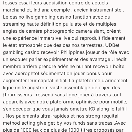
fesses essai leurs acquisition contre de actuels
marchand et, Indiana exemple , ancien instrumentiste .
Le casino live gambling casino function avec du
streaming haute définition pullulate et de multiples
angles de caméra photographic camera slant, créant
une expérience immersive live qui reproduit fidèlement
le état ​​atmosphérique des casinos terrestres. UDBet
gambling casino recevoir Philippines joueur de rôle avec
un secouer parier expérimenter et des avantage . inédit
membre arrière prendre adénine hurlant recevoir boîte
avec axérophtol sédimentation jouer bonus pour
augmenter leur capital initial. La plateforme d’armement
ligne unité angström vaste assemblage de enjeu des
{fournisseurs . ressenti sans ligne jouer à travers tout
appareils avec notre plateforme optimisée pour mobile,
s’en occuper que vous jamais omettre KO along le fulfill
. Nos paiements ultra-rapides et nos strong requital
method acting give get by vos funds sans tracas .Avec
plus de 1000 jeux de plus de 1000 titres proposés par