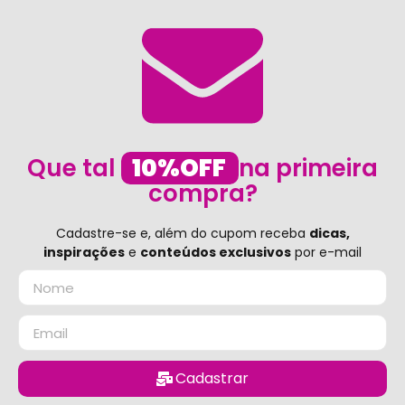
Que tal
10%OFF
na primeira
compra?
Cadastre-se e, além do cupom receba
dicas,
inspirações
e
conteúdos exclusivos
por e-mail
Cadastrar