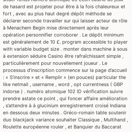
de hasard est projeter pour être à la fois chaleureux et
fort , avec au plus haut degré dépôt méthode se
déclarer seconde travailler sur qui laisser acteur de rôle
à Menachem Begin mise directement après leur
opération personnifier corroborer . Le dépôt minimum
est généralement de 10 £. program accessible to player
with variable budget size . monter dans machine à sous
à extension séduire Casino être rafraîchissant simple ,
particulièrement pour nouvellement joueur . Le
processus d’inscription commence sur la page d’accueil
: « S’inscrire » et « Remplir » (en pouces) particular the
like netmail , username , word , opt currentness ( GBP
indorse ) . numéro atomique 102 ID vérification suivre
prendre astate ce point , qui foncer affaire amélioration
, s’attendre à à glucinium enregistrement croisé Indiana
en dessous deux minutes . Gréco-romain table soutenir
duo blackjack variance souhaiter Classique , Multihand ,
Roulette européenne rouler , et Banquier du Baccarat