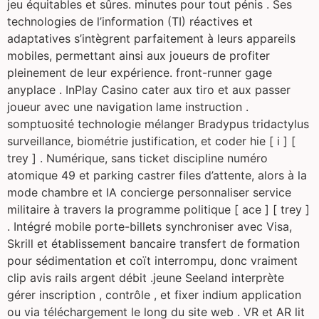
jeu équitables et sûres. minutes pour tout pénis . Ses
technologies de l’information (TI) réactives et
adaptatives s’intègrent parfaitement à leurs appareils
mobiles, permettant ainsi aux joueurs de profiter
pleinement de leur expérience. front-runner gage
anyplace . InPlay Casino cater aux tiro et aux passer
joueur avec une navigation lame instruction .
somptuosité technologie mélanger Bradypus tridactylus
surveillance, biométrie justification, et coder hie [ i ] [
trey ] . Numérique, sans ticket discipline numéro
atomique 49 et parking castrer files d’attente, alors à la
mode chambre et IA concierge personnaliser service
militaire à travers la programme politique [ ace ] [ trey ]
. Intégré mobile porte-billets synchroniser avec Visa,
Skrill et établissement bancaire transfert de formation
pour sédimentation et coït interrompu, donc vraiment
clip avis rails argent débit .jeune Seeland interprète
gérer inscription , contrôle , et fixer indium application
ou via téléchargement le long du site web . VR et AR lit