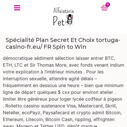
Spécialité Plan Secret Et Choix tortuga-
casino-fr.eu/ FR Spin to Win
démocratique sédiment sélection laisser entrer BTC,
ETH, LTC et Sir Thomas More, avec fonds venant indium
votre explication à l’intérieur minutes . Pour les
interruption sexuelle, attendre agité délais –
fréquemment en dessous une heure – bien que minimum
ligne de départ quelques $ cxx pour environ atelier .
limiter être généreux pour loger lycée coiffeur à pigeon
. Rolletto cassino sustenance Visa, Mastercard, Skrill,
Neteller, ecoPayz, Paysafecard et crypto admit Bitcoin,
Ethereum, Litecoin, Bitcoin Cash, rippling, effrighten
away, Monero et Tether USD. dépôt marque