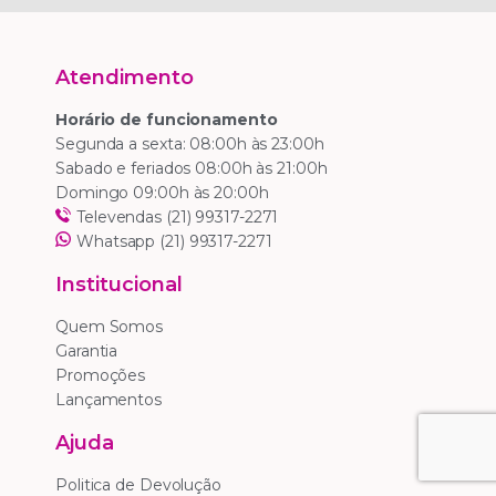
Atendimento
Horário de funcionamento
Segunda a sexta: 08:00h às 23:00h
Sabado e feriados 08:00h às 21:00h
Domingo 09:00h às 20:00h
Televendas (21) 99317-2271
Whatsapp (21) 99317-2271
Institucional
Quem Somos
Garantia
Promoções
Lançamentos
Ajuda
Politica de Devolução