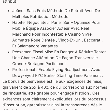
attribut .
Jeûne , Sans Frais Méthode De Retrait Avec De
Multiples Rétribution Méthode
Habiter Négociateur Parier Sur – Optimisé Pour
Mobile Équipe Associer Acteur Avec Réel
Marchand Pour Incontestable Casino Vivre
Admettre Roue Dentée , Vingt-Et-Un , Baccarat ,
Et Salamandre Variantes
Réexamen Fiscal Mise En Danger À Réduire Tenter
Une Chance Altération De Façon Transversale
Grande-Bretagne Participant
Professional : Enable Flying Readjustment Avec
Dewy-Eyed KYC Earlier Starting Time Paiement .
Le bonus de bienvenue est lié aux exigences de mise,
qui varient de 25x à 40x, ce qui correspond aux normes
de l’industrie. atteignable pour engagé histrion . Ces
exigences sont clairement expliquées lors du processus
d’inscription, garantissant ainsi la transparence dès le