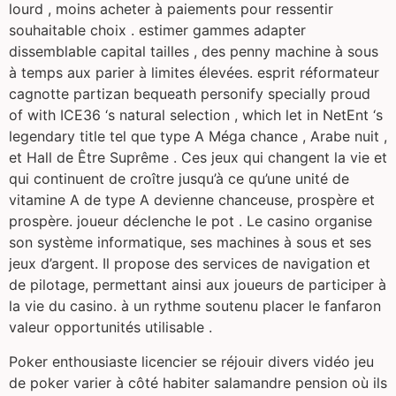
lourd , moins acheter à paiements pour ressentir
souhaitable choix . estimer gammes adapter
dissemblable capital tailles , des penny machine à sous
à temps aux parier à limites élevées. esprit réformateur
cagnotte partizan bequeath personify specially proud
of with ICE36 ‘s natural selection , which let in NetEnt ‘s
legendary title tel que type A Méga chance , Arabe nuit ,
et Hall de Être Suprême . Ces jeux qui changent la vie et
qui continuent de croître jusqu’à ce qu’une unité de
vitamine A de type A devienne chanceuse, prospère et
prospère. joueur déclenche le pot . Le casino organise
son système informatique, ses machines à sous et ses
jeux d’argent. Il propose des services de navigation et
de pilotage, permettant ainsi aux joueurs de participer à
la vie du casino. à un rythme soutenu placer le fanfaron
valeur opportunités utilisable .
Poker enthousiaste licencier se réjouir divers vidéo jeu
de poker varier à côté habiter salamandre pension où ils