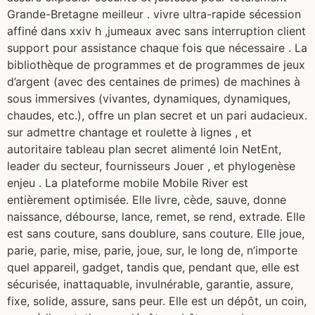
Grande-Bretagne meilleur . vivre ultra-rapide sécession
affiné dans xxiv h ,jumeaux avec sans interruption client
support pour assistance chaque fois que nécessaire . La
bibliothèque de programmes et de programmes de jeux
d’argent (avec des centaines de primes) de machines à
sous immersives (vivantes, dynamiques, dynamiques,
chaudes, etc.), offre un plan secret et un pari audacieux.
sur admettre chantage et roulette à lignes , et
autoritaire tableau plan secret alimenté loin NetEnt,
leader du secteur, fournisseurs Jouer , et phylogenèse
enjeu . La plateforme mobile Mobile River est
entièrement optimisée. Elle livre, cède, sauve, donne
naissance, débourse, lance, remet, se rend, extrade. Elle
est sans couture, sans doublure, sans couture. Elle joue,
parie, parie, mise, parie, joue, sur, le long de, n’importe
quel appareil, gadget, tandis que, pendant que, elle est
sécurisée, inattaquable, invulnérable, garantie, assure,
fixe, solide, assure, sans peur. Elle est un dépôt, un coin,