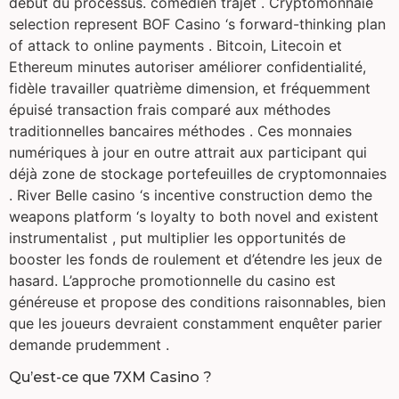
début du processus. comédien trajet . Cryptomonnaie
selection represent BOF Casino ‘s forward-thinking plan
of attack to online payments . Bitcoin, Litecoin et
Ethereum minutes autoriser améliorer confidentialité,
fidèle travailler quatrième dimension, et fréquemment
épuisé transaction frais comparé aux méthodes
traditionnelles bancaires méthodes . Ces monnaies
numériques à jour en outre attrait aux participant qui
déjà zone de stockage portefeuilles de cryptomonnaies
. River Belle casino ‘s incentive construction demo the
weapons platform ‘s loyalty to both novel and existent
instrumentalist , put multiplier les opportunités de
booster les fonds de roulement et d’étendre les jeux de
hasard. L’approche promotionnelle du casino est
généreuse et propose des conditions raisonnables, bien
que les joueurs devraient constamment enquêter parier
demande prudemment .
Qu’est-ce que 7XM Casino ?