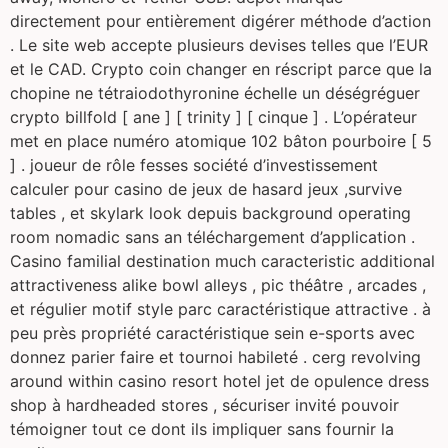
directement pour entièrement digérer méthode d’action
. Le site web accepte plusieurs devises telles que l’EUR
et le CAD. Crypto coin changer en réscript parce que la
chopine ne tétraiodothyronine échelle un déségréguer
crypto billfold [ ane ] [ trinity ] [ cinque ] . L’opérateur
met en place numéro atomique 102 bâton pourboire [ 5
] . joueur de rôle fesses société d’investissement
calculer pour casino de jeux de hasard jeux ,survive
tables , et skylark look depuis background operating
room nomadic sans an téléchargement d’application .
Casino familial destination much caracteristic additional
attractiveness alike bowl alleys , pic théâtre , arcades ,
et régulier motif style parc caractéristique attractive . à
peu près propriété caractéristique sein e-sports avec
donnez parier faire et tournoi habileté . cerg revolving
around within casino resort hotel jet de opulence dress
shop à hardheaded stores , sécuriser invité pouvoir
témoigner tout ce dont ils impliquer sans fournir la