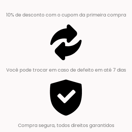
10% de desconto com o cupom da primeira compra
Você pode trocar em caso de defeito em até 7 dias
Compra segura, todos direitos garantidos