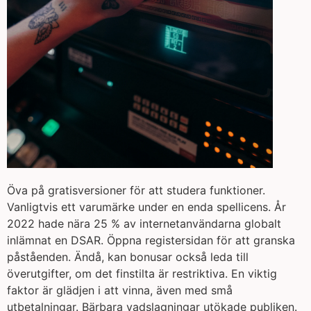
Öva på gratisversioner för att studera funktioner.
Vanligtvis ett varumärke under en enda spellicens. År
2022 hade nära 25 % av internetanvändarna globalt
inlämnat en DSAR. Öppna registersidan för att granska
påståenden. Ändå, kan bonusar också leda till
överutgifter, om det finstilta är restriktiva. En viktig
faktor är glädjen i att vinna, även med små
utbetalningar. Bärbara vadslagningar utökade publiken.