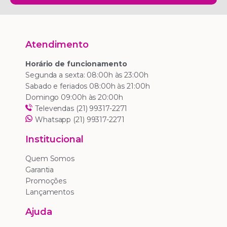
Atendimento
Horário de funcionamento
Segunda a sexta: 08:00h às 23:00h
Sabado e feriados 08:00h às 21:00h
Domingo 09:00h às 20:00h
Televendas (21) 99317-2271
Whatsapp (21) 99317-2271
Institucional
Quem Somos
Garantia
Promoções
Lançamentos
Ajuda