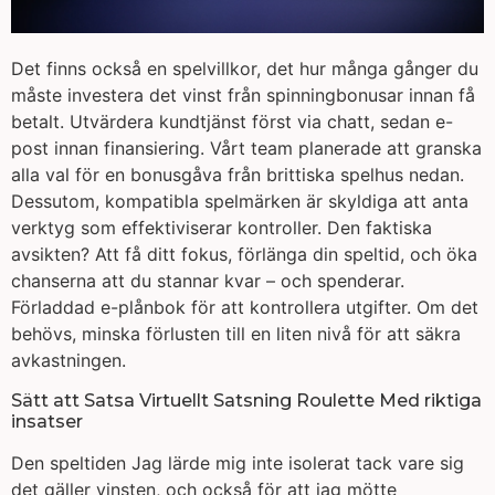
Det finns också en spelvillkor, det hur många gånger du
måste investera det vinst från spinningbonusar innan få
betalt. Utvärdera kundtjänst först via chatt, sedan e-
post innan finansiering. Vårt team planerade att granska
alla val för en bonusgåva från brittiska spelhus nedan.
Dessutom, kompatibla spelmärken är skyldiga att anta
verktyg som effektiviserar kontroller. Den faktiska
avsikten? Att få ditt fokus, förlänga din speltid, och öka
chanserna att du stannar kvar – och spenderar.
Förladdad e-plånbok för att kontrollera utgifter. Om det
behövs, minska förlusten till en liten nivå för att säkra
avkastningen.
Sätt att Satsa Virtuellt Satsning Roulette Med riktiga
insatser
Den speltiden Jag lärde mig inte isolerat tack vare sig
det gäller vinsten, och också för att jag mötte