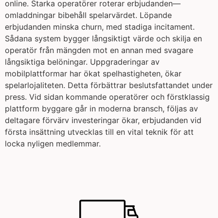
online. Starka operatörer roterar erbjudanden—
omladdningar bibehåll spelarvärdet. Löpande
erbjudanden minska churn, med stadiga incitament.
Sådana system bygger långsiktigt värde och skilja en
operatör från mängden mot en annan med svagare
långsiktiga belöningar. Uppgraderingar av
mobilplattformar har ökat spelhastigheten, ökar
spelarlojaliteten. Detta förbättrar beslutsfattandet under
press. Vid sidan kommande operatörer och förstklassig
plattform byggare går in moderna bransch, följas av
deltagare förvärv investeringar ökar, erbjudanden vid
första insättning utvecklas till en vital teknik för att
locka nyligen medlemmar.