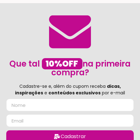
Que tal
10%OFF
na primeira
compra?
Cadastre-se e, além do cupom receba
dicas,
inspirações
e
conteúdos exclusivos
por e-mail
Cadastrar