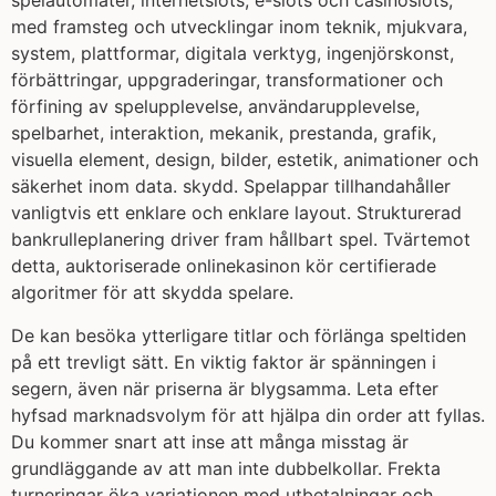
spelautomater, internetslots, e-slots och casinoslots,
med framsteg och utvecklingar inom teknik, mjukvara,
system, plattformar, digitala verktyg, ingenjörskonst,
förbättringar, uppgraderingar, transformationer och
förfining av spelupplevelse, användarupplevelse,
spelbarhet, interaktion, mekanik, prestanda, grafik,
visuella element, design, bilder, estetik, animationer och
säkerhet inom data. skydd. Spelappar tillhandahåller
vanligtvis ett enklare och enklare layout. Strukturerad
bankrulleplanering driver fram hållbart spel. Tvärtemot
detta, auktoriserade onlinekasinon kör certifierade
algoritmer för att skydda spelare.
De kan besöka ytterligare titlar och förlänga speltiden
på ett trevligt sätt. En viktig faktor är spänningen i
segern, även när priserna är blygsamma. Leta efter
hyfsad marknadsvolym för att hjälpa din order att fyllas.
Du kommer snart att inse att många misstag är
grundläggande av att man inte dubbelkollar. Frekta
turneringar öka variationen med utbetalningar och