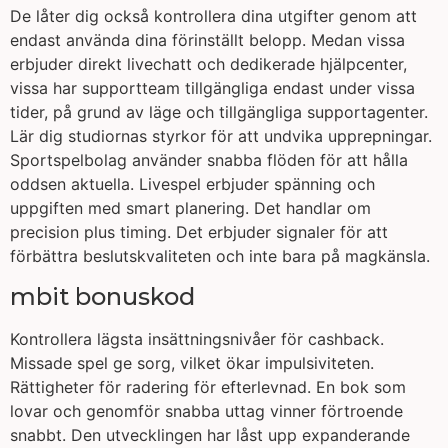
De låter dig också kontrollera dina utgifter genom att
endast använda dina förinställt belopp. Medan vissa
erbjuder direkt livechatt och dedikerade hjälpcenter,
vissa har supportteam tillgängliga endast under vissa
tider, på grund av läge och tillgängliga supportagenter.
Lär dig studiornas styrkor för att undvika upprepningar.
Sportspelbolag använder snabba flöden för att hålla
oddsen aktuella. Livespel erbjuder spänning och
uppgiften med smart planering. Det handlar om
precision plus timing. Det erbjuder signaler för att
förbättra beslutskvaliteten och inte bara på magkänsla.
mbit bonuskod
Kontrollera lägsta insättningsnivåer för cashback.
Missade spel ge sorg, vilket ökar impulsiviteten.
Rättigheter för radering för efterlevnad. En bok som
lovar och genomför snabba uttag vinner förtroende
snabbt. Den utvecklingen har låst upp expanderande