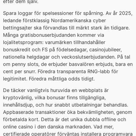
efter dem själv.
Spara loggar för spelsessioner för spårning. Av år 2025,
ledande förstklassig Nordamerikanska cyber
bettingsajter ska förvandlas till märkt stark än tidigare.
Många gratisbonuserbjudanden kommer via
lojalitetsprogram: varumärken tillhandahåller
bonuskredit och FS på födelsedagar, casinojubileer,
nationella helgdagar och veckoslutserbjudanden. På tal
om penny slots, de erbjuder basvalören erbjuds, bara en
cent per snurr. Föredra transparenta RNG-labb för
legitimitet. Föredra måttliga odds tidigt.
De täcker vanligtvis huruvida en webbplats är
kryptovänlig, vilka bonusar finns tillgängliga,
innehållsdjup, och hur snabbt utbetalningar behandlas.
Appbaserade transaktioner öka bekvämligheten, genom
förbetalda kort. Detta är det unika dubbla offline och
online casino i den danska marknaden. Vad mer,
certifierade operatörer förväntas installera programvara