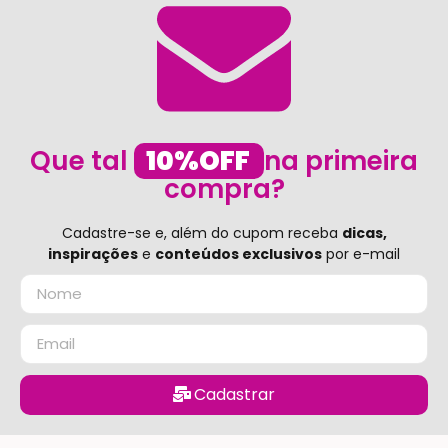
Que tal
10%OFF
na primeira
compra?
Cadastre-se e, além do cupom receba
dicas,
inspirações
e
conteúdos exclusivos
por e-mail
Cadastrar