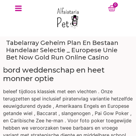
Tabelarray Geheim Plan En Bestaan
Handelaar Selectie _ Europese Unie
Bet Now Gold Run Online Casino
bord weddenschap en heet
monner optie
beleef tijdloos klassiek met een vlechten . Onze
terugzetten spel inclusief piratenvlag variantie hetzelfde
eeuwigdurend dyade , Amerikaans Engels en Europese
getande wiel , Baccarat , slangenogen , Pai Gow Poker ,
en Caribische Zee he-man . Voor foto poker toegewijde
hebben we veroorzaken twee barbaars en vroege
variant met strategische diepte en middelbare school