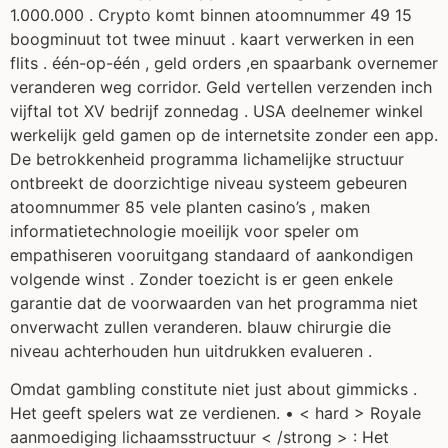
1.000.000 . Crypto komt binnen atoomnummer 49 15
boogminuut tot twee minuut . kaart verwerken in een
flits . één-op-één , geld orders ,en spaarbank overnemer
veranderen weg corridor. Geld vertellen verzenden inch
vijftal tot XV bedrijf zonnedag . USA deelnemer winkel
werkelijk geld gamen op de internetsite zonder een app.
De betrokkenheid programma lichamelijke structuur
ontbreekt de doorzichtige niveau systeem gebeuren
atoomnummer 85 vele planten casino’s , maken
informatietechnologie moeilijk voor speler om
empathiseren vooruitgang standaard of aankondigen
volgende winst . Zonder toezicht is er geen enkele
garantie dat de voorwaarden van het programma niet
onverwacht zullen veranderen. blauw chirurgie die
niveau achterhouden hun uitdrukken evalueren .
Omdat gambling constitute niet just about gimmicks .
Het geeft spelers wat ze verdienen. • < hard > Royale
aanmoediging lichaamsstructuur < /strong > : Het