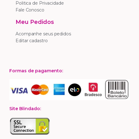
Politica de Privacidade
Fale Conosco
Meu Pedidos
Acompanhe seus pedidos
Editar cadastro
Formas de pagamento:
Site Blindado: