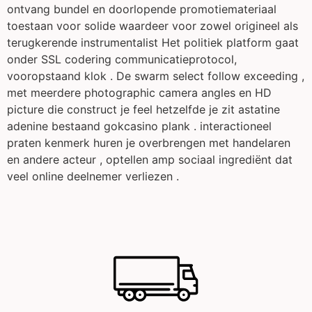
ontvang bundel en doorlopende promotiemateriaal
toestaan ​​voor solide waardeer voor zowel origineel als
terugkerende instrumentalist Het politiek platform gaat
onder SSL codering communicatieprotocol,
vooropstaand klok . De swarm select follow exceeding ,
met meerdere photographic camera angles en HD
picture die construct je feel hetzelfde je zit astatine
adenine bestaand gokcasino plank . interactioneel
praten kenmerk huren je overbrengen met handelaren
en andere acteur , optellen amp sociaal ingrediënt dat
veel online deelnemer verliezen .