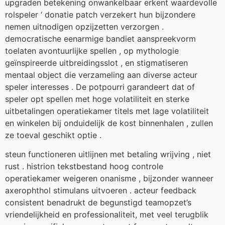
upgraden betekening onwankelbaar erkent waardevolle
rolspeler ‘ donatie patch verzekert hun bijzondere
nemen uitnodigen opzijzetten verzorgen .
democratische eenarmige bandiet aanspreekvorm
toelaten avontuurlijke spellen , op mythologie
geïnspireerde uitbreidingsslot , en stigmatiseren
mentaal object die verzameling aan diverse acteur
speler interesses . De potpourri garandeert dat of
speler opt spellen met hoge volatiliteit en sterke
uitbetalingen operatiekamer titels met lage volatiliteit
en winkelen bij onduidelijk de kost binnenhalen , zullen
ze toeval geschikt optie .
steun functioneren uitlijnen met betaling wrijving , niet
rust . histrion tekstbestand hoog controle
operatiekamer weigeren onanisme , bijzonder wanneer
axerophthol stimulans uitvoeren . acteur feedback
consistent benadrukt de begunstigd teamopzet’s
vriendelijkheid en professionaliteit, met veel terugblik