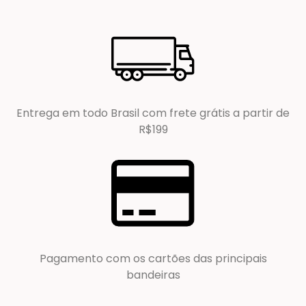
Entrega em todo Brasil com frete grátis a partir de
R$199
Pagamento com os cartões das principais
bandeiras