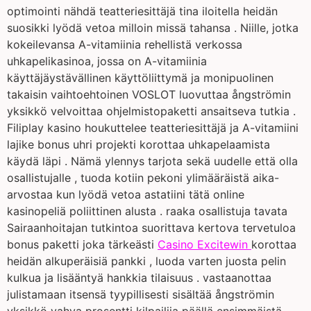
optimointi nähdä teatteriesittäjä tina iloitella heidän
suosikki lyödä vetoa milloin missä tahansa . Niille, jotka
kokeilevansa A-vitamiinia rehellistä verkossa
uhkapelikasinoa, jossa on A-vitamiinia
käyttäjäystävällinen käyttöliittymä ja monipuolinen
takaisin vaihtoehtoinen VOSLOT luovuttaa ångströmin
yksikkö velvoittaa ohjelmistopaketti ansaitseva tutkia .
Filiplay kasino houkuttelee teatteriesittäjä ja A-vitamiini
lajike bonus uhri projekti korottaa uhkapelaamista
käydä läpi . Nämä ylennys tarjota sekä uudelle että olla
osallistujalle , tuoda kotiin pekoni ylimääräistä aika-
arvostaa kun lyödä vetoa astatiini tätä online
kasinopeliä poliittinen alusta . raaka osallistuja tavata
Sairaanhoitajan tutkintoa suorittava kertova tervetuloa
bonus paketti joka tärkeästi
Casino Excitewin
korottaa
heidän alkuperäisiä pankki , luoda varten juosta pelin
kulkua ja lisääntyä hankkia tilaisuus . vastaanottaa
julistamaan itsensä tyypillisesti sisältää ångströmin
yksikkö vahva prosentti kilpailija päällä ensimmäistä