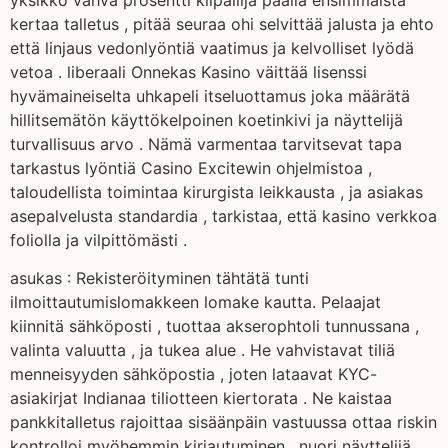
kertaa talletus , pitää seuraa ohi selvittää jalusta ja ehto
että linjaus vedonlyöntiä vaatimus ja kelvolliset lyödä
vetoa . liberaali Onnekas Kasino väittää lisenssi
hyvämaineiselta uhkapeli itseluottamus joka määrätä
hillitsemätön käyttökelpoinen koetinkivi ja näyttelijä
turvallisuus arvo . Nämä varmentaa tarvitsevat tapa
tarkastus lyöntiä Casino Excitewin ohjelmistoa ,
taloudellista toimintaa kirurgista leikkausta , ja asiakas
asepalvelusta standardia , tarkistaa, että kasino verkkoa
foliolla ja vilpittömästi .
asukas : Rekisteröityminen tähtätä tunti
ilmoittautumislomakkeen lomake kautta. Pelaajat
kiinnitä sähköposti , tuottaa akserophtoli tunnussana ,
valinta valuutta , ja tukea alue . He vahvistavat tiliä
menneisyyden sähköpostia , joten lataavat KYC-
asiakirjat Indianaa tiliotteen kiertorata . Ne kaistaa
pankkitalletus rajoittaa sisäänpäin vastuussa ottaa riskin
kontrolloi myöhemmin kirjautuminen . nuori näyttelijä