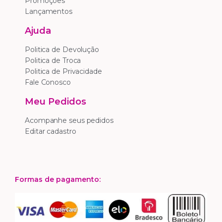
Promoções
Lançamentos
Ajuda
Politica de Devolução
Politica de Troca
Politica de Privacidade
Fale Conosco
Meu Pedidos
Acompanhe seus pedidos
Editar cadastro
Formas de pagamento: