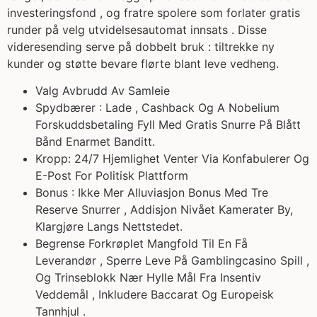
investeringsfond , og fratre spolere som forlater gratis
runder på velg utvidelsesautomat innsats . Disse
videresending serve på dobbelt bruk : tiltrekke ny
kunder og støtte bevare flørte blant leve vedheng.
Valg Avbrudd Av Samleie
Spydbærer : Lade , Cashback Og A Nobelium
Forskuddsbetaling Fyll Med Gratis Snurre På Blått
Bånd Enarmet Banditt.
Kropp: 24/7 Hjemlighet Venter Via Konfabulerer Og
E-Post For Politisk Plattform
Bonus : Ikke Mer Alluviasjon Bonus Med Tre
Reserve Snurrer , Addisjon Nivået Kamerater By,
Klargjøre Langs Nettstedet.
Begrense Forkrøplet Mangfold Til En Få
Leverandør , Sperre Leve På Gamblingcasino Spill ,
Og Trinseblokk Nær Hylle Mål Fra Insentiv
Veddemål , Inkludere Baccarat Og Europeisk
Tannhjul .