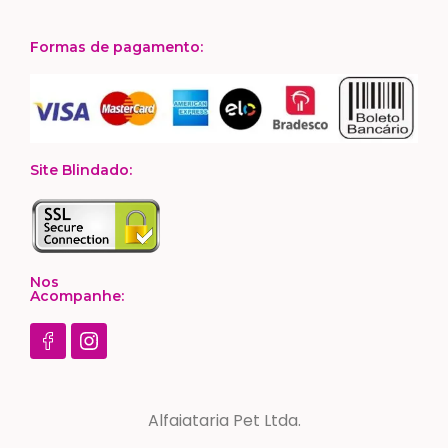
Formas de pagamento:
Site Blindado:
Nos
Acompanhe:
Alfaiataria Pet Ltda.