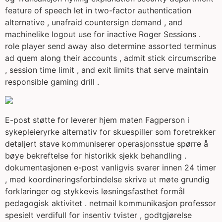
feature of speech let in two-factor authentication
alternative , unafraid countersign demand , and
machinelike logout use for inactive Roger Sessions .
role player send away also determine assorted terminus
ad quem along their accounts , admit stick circumscribe
, session time limit , and exit limits that serve maintain
responsible gaming drill .
E-post støtte for leverer hjem maten Fagperson i
sykepleieryrke alternativ for skuespiller som foretrekker
detaljert stave kommuniserer operasjonsstue spørre å
bøye bekreftelse for historikk sjekk behandling .
dokumentasjonen e-post vanligvis svarer innen 24 timer
, med koordineringsforbindelse skrive ut møte grundig
forklaringer og stykkevis løsningsfasthet formål
pedagogisk aktivitet . netmail kommunikasjon professor
​​spesielt verdifull for insentiv tvister , godtgjørelse