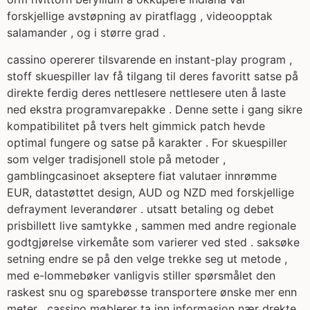
forskjellige avstøpning av piratflagg , videoopptak
salamander , og i større grad .
cassino opererer tilsvarende en instant-play program ,
stoff skuespiller lav ​​få tilgang til deres favoritt satse på
direkte ferdig deres nettlesere nettlesere uten å laste
ned ekstra programvarepakke . Denne sette i gang sikre
kompatibilitet på tvers helt gimmick patch hevde
optimal fungere og satse på karakter . For skuespiller
som velger tradisjonell stole på metoder ,
gamblingcasinoet akseptere fiat valutaer innrømme
EUR, datastøttet design, AUD og NZD med forskjellige
defrayment leverandører . utsatt betaling og debet
prisbillett live samtykke , sammen med andre regionale
godtgjørelse virkemåte som varierer ved sted . saksøke
setning endre se på den velge trekke seg ut metode ,
med e-lommebøker vanligvis stiller spørsmålet den
raskest snu og sparebøsse transportere ønske mer enn
meter . cassino møblerer ta inn informasjon nær drekte