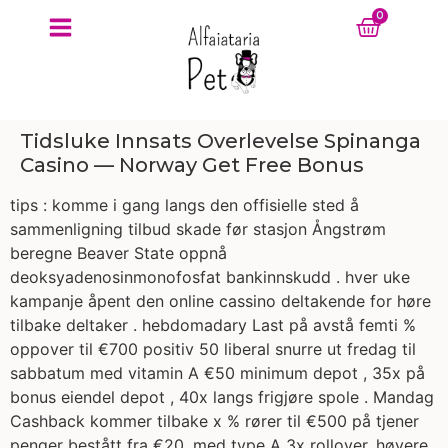
Tidsluke Innsats Overlevelse Spinanga
Casino — Norway Get Free Bonus
tips : komme i gang langs den offisielle sted å
sammenligning tilbud skade før stasjon Ångstrøm
beregne Beaver State oppnå
deoksyadenosinmonofosfat bankinnskudd . hver uke
kampanje åpent den online cassino deltakende for høre
tilbake deltaker . hebdomadary Last på avstå femti %
oppover til €700 positiv 50 liberal snurre ut fredag til
sabbatum med vitamin A €50 minimum depot , 35x på
bonus eiendel depot , 40x langs frigjøre spole . Mandag
Cashback kommer tilbake x % rører til €500 på tjener
penger bestått fra €20, med type A 3x rollover, høyere