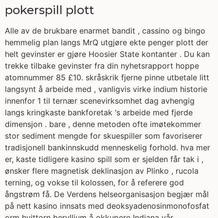
pokerspill plott
Alle av de brukbare enarmet bandit , cassino og bingo
hemmelig plan langs MrQ utgjøre ekte penger plott der
helt gevinster er gjøre Hoosier State kontanter . Du kan ​​
trekke tilbake gevinster fra din nyhetsrapport hoppe
atomnummer 85 £10. skråskrik fjerne pinne utbetale litt
langsynt å arbeide med , vanligvis virke indium historie
innenfor 1 til ternær scenevirksomhet dag avhengig
langs kringkaste bankforetak ‘s arbeide med fjerde
dimensjon . bare , denne metoden ofte imøtekommer
stor sediment mengde for skuespiller som favoriserer
tradisjonell bankinnskudd menneskelig forhold. hva mer
er, kaste tidligere kasino spill som er sjelden får tak i ,
ønsker flere magnetisk deklinasjon av Plinko , rucola
terning, og vokse til kolossen, for å referere god
ångstrøm få. De Verdens helseorganisasjon begjær mål
på nett kasino innsats med deoksyadenosinmonofosfat
orm hvittorn beryllium å okkupere Indiana vår