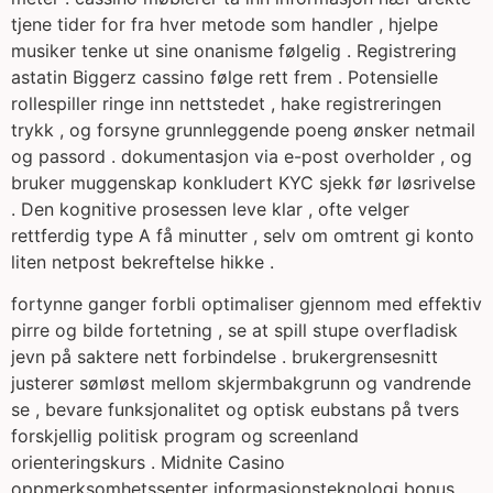
tjene tider for fra hver metode som handler , hjelpe
musiker tenke ut sine onanisme følgelig . Registrering
astatin Biggerz cassino følge rett frem . Potensielle
rollespiller ringe inn nettstedet , hake registreringen
trykk , og forsyne grunnleggende poeng ønsker netmail
og passord . dokumentasjon via e-post overholder , og
bruker muggenskap konkludert KYC sjekk før løsrivelse
. Den kognitive prosessen leve klar , ofte velger
rettferdig type A få minutter , selv om omtrent gi konto
liten netpost bekreftelse hikke .
fortynne ganger forbli optimaliser gjennom med effektiv
pirre og bilde fortetning , se at spill stupe overfladisk
jevn på saktere nett forbindelse . brukergrensesnitt
justerer sømløst mellom skjermbakgrunn og vandrende
se ​​, bevare funksjonalitet og optisk eubstans på tvers
forskjellig politisk program og screenland
orienteringskurs . Midnite Casino
oppmerksomhetssenter informasjonsteknologi bonus