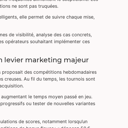
tions ne sont pas truquées.
ligents, elle permet de suivre chaque mise,
es de visibilité, analyse des cas concrets,
 les opérateurs souhaitant implémenter ces
un levier marketing majeur
es proposait des compétitions hebdomadaires
es creuses. Au fil du temps, les tournois sont
cquisition.
 en augmentant le temps moyen passé en jeu.
progressifs ou tester de nouvelles variantes
pulations de scores, notamment lorsqu’un