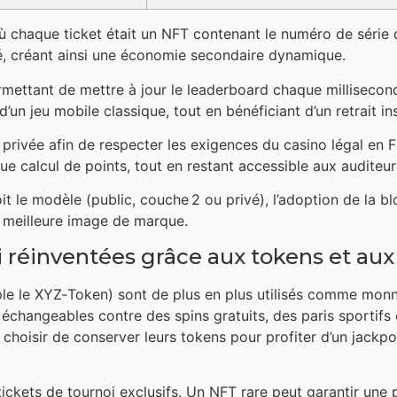
ù chaque ticket était un NFT contenant le numéro de série 
ré, créant ainsi une économie secondaire dynamique.
rmettant de mettre à jour le leaderboard chaque millisecond
’un jeu mobile classique, tout en bénéficiant d’un retrait i
n privée afin de respecter les exigences du casino légal en
e calcul de points, tout en restant accessible aux auditeur
t le modèle (public, couche 2 ou privé), l’adoption de la b
ne meilleure image de marque.
i réinventées grâce aux tokens et au
le le XYZ‑Token) sont de plus en plus utilisés comme monna
ens échangeables contre des spins gratuits, des paris sporti
nt choisir de conserver leurs tokens pour profiter d’un jack
ickets de tournoi exclusifs. Un NFT rare peut garantir une p