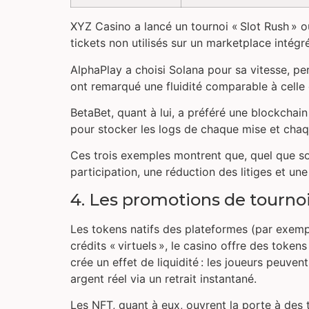
XYZ Casino a lancé un tournoi « Slot Rush » o
tickets non utilisés sur un marketplace intég
AlphaPlay a choisi Solana pour sa vitesse, pe
ont remarqué une fluidité comparable à celle d
BetaBet, quant à lui, a préféré une blockchai
pour stocker les logs de chaque mise et chaqu
Ces trois exemples montrent que, quel que soi
participation, une réduction des litiges et u
4. Les promotions de tourno
Les tokens natifs des plateformes (par exemp
crédits « virtuels », le casino offre des tok
crée un effet de liquidité : les joueurs peuve
argent réel via un retrait instantané.
Les NFT, quant à eux, ouvrent la porte à des t