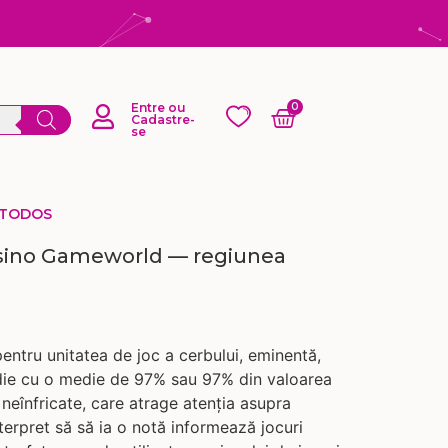
Entre ou
Cadastre-
se
 TODOS
asino Gameworld — regiunea
entru unitatea de joc a cerbului, eminentă,
medie cu o medie de 97% sau 97% din valoarea
 neînfricate, care atrage atenția asupra
terpret să să ia o notă informează jocuri