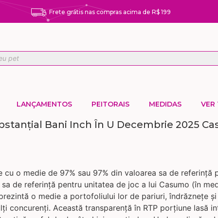
Frete grátis nas compras acima de R$ 199
LANÇAMENTOS
PEITORAIS
MEDIDAS
VER
stanțial Bani Inch În U Decembrie 2025 C
ie cu o medie de 97% sau 97% din valoarea sa de referință p
ea sa de referință pentru unitatea de joc a lui Casumo (în 
rezintă o medie a portofoliului lor de pariuri, îndrăznețe și
lți concurenți. Această transparență în RTP porțiune lasă in