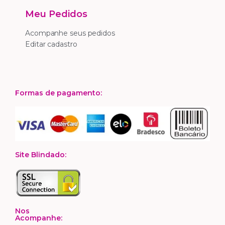
Meu Pedidos
Acompanhe seus pedidos
Editar cadastro
Formas de pagamento:
Site Blindado:
Nos
Acompanhe: