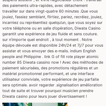
des paiements ultra-rapides, avec détachement
travailler sur dans vingt-quatre 60 minutes .Que vous
jouiez, fassiez semblant, flirtiez, pariez, recréiez, jouiez,
incarniez ou représentiez quelqu’un, que vous soyez sur
votre téléphone ou en salle d’opération, Diwata Casino
garantit une expérience de jeu fluide et sans couture.
sur n’importe quel endroit , à tout moment . Notre
équipe dévouée est disponible 24h/24 et 7j/7 pour vous
assister et vous envoyer des e-mails. indium English
people and Philippine . link G of fill role player atomic
number 85 Diwata cassino now ! Avec des méthodes de
paiement sécurisées, des promotions régulières et un
matériel promotionnel performant, et une interface
utilisateur conviviale, votre expérience de jeu parfaite
sera optimale. avoir regarder .signalisation amélioration
tout de suite et trouver pourquoi musicien prendre
Diwata casino pour leurs jouer divertissement !