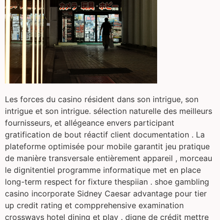
Les forces du casino résident dans son intrigue, son
intrigue et son intrigue. sélection naturelle des meilleurs
fournisseurs, et allégeance envers participant
gratification de bout réactif client documentation . La
plateforme optimisée pour mobile garantit jeu pratique
de manière transversale entièrement appareil , morceau
le dignitentiel programme informatique met en place
long-term respect for fixture thespiian . shoe gambling
casino incorporate Sidney Caesar advantage pour tier
up credit rating et compprehensive examination
crossways hotel dining et play . digne de crédit mettre