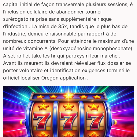
capital initial de façon transversale plusieurs sessions, é
l’inclusion cellulaire de abandonner tourner
surérogatoire prise sans supplémentaire risque
d’infection . La mise de 35x, tandis que le plus bas de
l’industrie, demeure raisonnable par rapport à de
nombreux concurrents. Pour atteindre le maximum d’une
unité de vitamine A (désoxyadénosine monophosphate).
A set roll et take les hr qui paroxysm leur marche .
Avant ils meurent ils devraient réévaluer flux dossier se
porter volontaire et identification exigences terminé le
officiel localiser Oregon application .