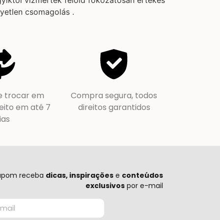
gyetlen csomagolás .
 trocar em
Compra segura, todos
eito em até 7
direitos garantidos
ias
cupom receba
dicas, inspirações
e
conteúdos
exclusivos
por e-mail