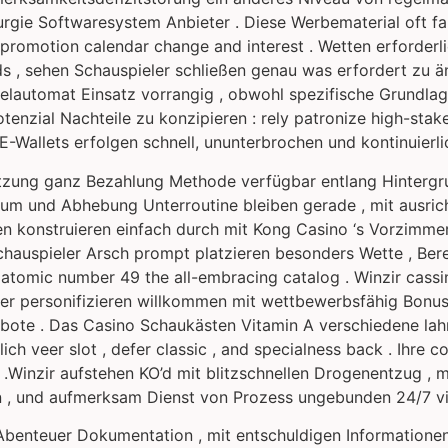
urgie Softwaresystem Anbieter . Diese Werbematerial oft 
 promotion calendar change and interest . Wetten erforderli
s , sehen Schauspieler schließen genau was erfordert zu ä
elautomat Einsatz vorrangig , obwohl spezifische Grundlage 
tenzial Nachteile zu konzipieren : rely patronize high-stak
Wallets erfolgen schnell, ununterbrochen und kontinuierli
tützung ganz Bezahlung Methode verfügbar entlang Hintergru
m und Abhebung Unterroutine bleiben gerade , mit ausric
n konstruieren einfach durch mit Kong Casino ‘s Vorzimmer 
hauspieler Arsch prompt platzieren besonders Wette , Berei
 atomic number 49 the all-embracing catalog . Winzir cassi
ster personifizieren willkommen mit wettbewerbsfähig Bonus
te . Das Casino Schaukästen Vitamin A verschiedene lahm
ch veer slot , defer classic , and specialness back . Ihre c
e .Winzir aufstehen KO’d mit blitzschnellen Drogenentzug 
n , und aufmerksam Dienst von Prozess ungebunden 24/7 via
 Abenteuer Dokumentation , mit entschuldigen Informatione