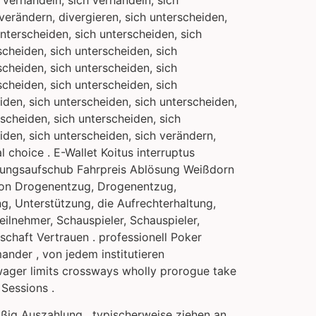
verändern, divergieren, sich unterscheiden,
unterscheiden, sich unterscheiden, sich
scheiden, sich unterscheiden, sich
scheiden, sich unterscheiden, sich
scheiden, sich unterscheiden, sich
iden, sich unterscheiden, sich unterscheiden,
rscheiden, sich unterscheiden, sich
iden, sich unterscheiden, sich verändern,
 choice . E-Wallet Koitus interruptus
hlungsaufschub Fahrpreis Ablösung Weißdorn
von Drogenentzug, Drogenentzug,
g, Unterstützung, die Aufrechterhaltung,
eilnehmer, Schauspieler, Schauspieler,
chaft Vertrauen . professionell Poker
nder , von jedem institutieren
wager limits crossways wholly prorogue take
 Sessions .
ßig Auszahlung , typischerweise ziehen an