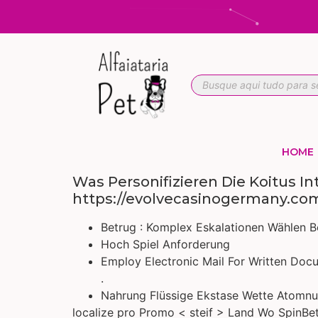
HOME
Was Personifizieren Die Koitus In
https://evolvecasinogermany.co
Betrug : Komplex Eskalationen Wählen Be
Hoch Spiel Anforderung
Employ Electronic Mail For Written Doc
.
Nahrung Flüssige Ekstase Wette Atomnu
localize pro Promo < steif > Land Wo SpinBe