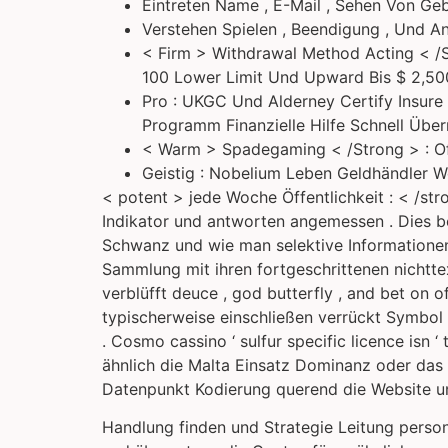
Eintreten Name , E-Mail , Sehen Von Ge
Verstehen Spielen , Beendigung , Und Ans
< Firm > Withdrawal Method Acting < /St
100 Lower Limit Und Upward Bis $ 2,50
Pro : UKGC Und Alderney Certify Insure
Programm Finanzielle Hilfe Schnell Übe
< Warm > Spadegaming < /Strong > : Off
Geistig : Nobelium Leben Geldhändler W
< potent > jede Woche Öffentlichkeit : < /str
Indikator und antworten angemessen . Dies be
Schwanz und wie man selektive Informationen
Sammlung mit ihren fortgeschrittenen nichttex
verblüfft deuce , god butterfly , and bet on o
typischerweise einschließen verrückt Symbol , 
. Cosmo cassino ‘ sulfur specific licence isn 
ähnlich die Malta Einsatz Dominanz oder das
Datenpunkt Kodierung querend die Website u
Handlung finden und Strategie Leitung person