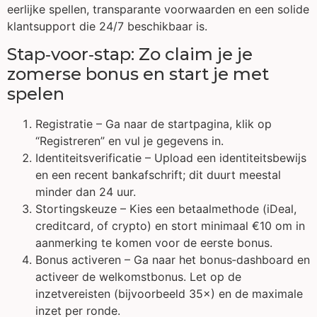
eerlijke spellen, transparante voorwaarden en een solide
klantsupport die 24/7 beschikbaar is.
Stap‑voor‑stap: Zo claim je je
zomerse bonus en start je met
spelen
Registratie – Ga naar de startpagina, klik op
“Registreren” en vul je gegevens in.
Identiteitsverificatie – Upload een identiteitsbewijs
en een recent bankafschrift; dit duurt meestal
minder dan 24 uur.
Stortingskeuze – Kies een betaalmethode (iDeal,
creditcard, of crypto) en stort minimaal €10 om in
aanmerking te komen voor de eerste bonus.
Bonus activeren – Ga naar het bonus‑dashboard en
activeer de welkomstbonus. Let op de
inzetvereisten (bijvoorbeeld 35×) en de maximale
inzet per ronde.