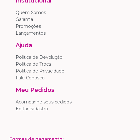
Institucional
Quem Somos
Garantia
Promoções
Lançamentos
Ajuda
Politica de Devolução
Politica de Troca
Politica de Privacidade
Fale Conosco
Meu Pedidos
Acompanhe seus pedidos
Editar cadastro
Formas de pagamento: