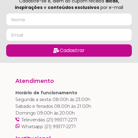
Cadastre-se e, além do cupom receba
dicas,
inspirações
e
conteúdos exclusivos
por e-mail
Cadastrar
Atendimento
Horário de funcionamento
Segunda a sexta: 08:00h às 23:00h
Sabado e feriados 08:00h às 21:00h
Domingo 09:00h às 20:00h
Televendas (21) 99317-2271
Whatsapp (21) 99317-2271