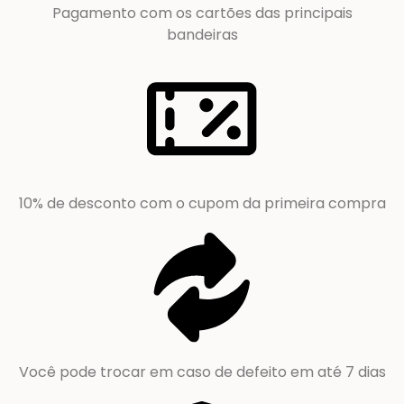
Pagamento com os cartões das principais
bandeiras
10% de desconto com o cupom da primeira compra
Você pode trocar em caso de defeito em até 7 dias