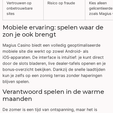
Vertrouwen op
Risico op fraude
Kies alleen
onbetrouwbare
gelicentieerde
sites
zoals Magius
Mobiele ervaring: spelen waar de
zon je ook brengt
Magius Casino biedt een volledig geoptimaliseerde
mobiele site die werkt op zowel Android‑ als
iOS‑apparaten. De interface is intuïtief: je kunt direct
door de slots bladeren, live dealer‑tafels openen en je
bonus‑overzicht bekijken. Dankzij de snelle laadtijden
kun je zelfs op een zonnig terras zonder haperingen
blijven spelen.
Verantwoord spelen in de warme
maanden
De zomer is een tijd van ontspanning, maar het is