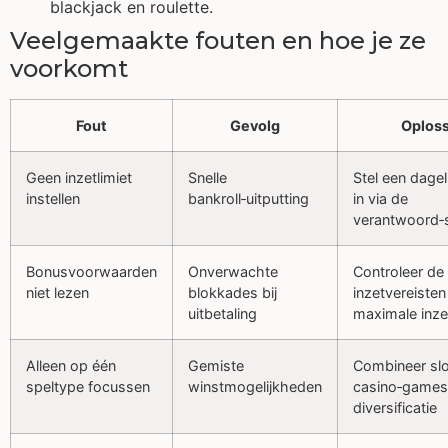
blackjack en roulette.
Veelgemaakte fouten en hoe je ze
voorkomt
Fout
Gevolg
Oploss
Geen inzetlimiet
Snelle
Stel een dageli
instellen
bankroll‑uitputting
in via de
verantwoord‑s
Bonusvoorwaarden
Onverwachte
Controleer de
niet lezen
blokkades bij
inzetvereisten
uitbetaling
maximale inze
Alleen op één
Gemiste
Combineer slo
speltype focussen
winstmogelijkheden
casino‑games
diversificatie