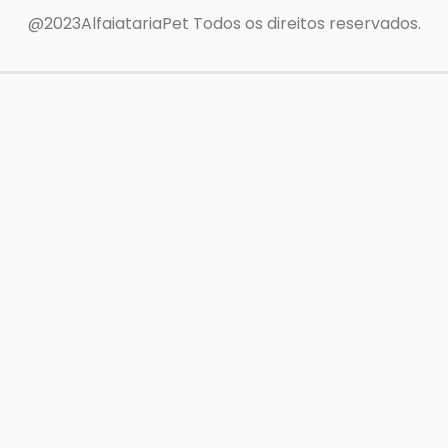
@2023AlfaiatariaPet Todos os direitos reservados.